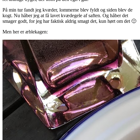
På min tur fandt jeg kvæder, lommerne blev fyldt og siden blev de
kogt. Nu håber jeg at få lavet kvædegele af saften. Og håber det
smager godt, for jeg har faktisk aldrig smagt det, kun hørt om det 🙂
Men her er æblekagen: