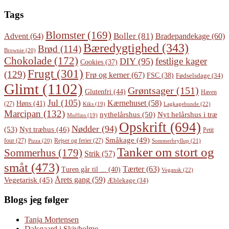
Tags
Blomster
(169)
Boller
(81)
Advent
(64)
Bradepandekage
(60)
Bæredygtighed
(343)
Brød
(114)
Brownie
(20)
Chokolade
(172)
festlige kager
DIY
(95)
Cookies
(37)
Frugt
(301)
(129)
Frø og kerner
(67)
FSC
(38)
Fødselsdage
(34)
Glimt
(1102)
Grøntsager
(151)
Glutenfri
(44)
Haven
Jul
(105)
Kærnehuset
(58)
Høns
(41)
(27)
Lagkagebunde
(22)
Kiks
(19)
Marcipan
(132)
Nyt helårshus i træ
nythelårshus
(50)
Muffins
(19)
Opskrift
(694)
Nødder
(94)
(53)
Nyt træhus
(46)
Petit
Småkage
(49)
four
(27)
Rejser og ferier
(27)
Pizza
(20)
Sommerbryllup
(21)
Tanker om stort og
Sommerhus
(179)
Strik
(57)
småt
(473)
Tærter
(63)
Turen går til ...
(40)
Vegansk
(22)
Årets gang
(59)
Vegetarisk
(45)
Æblekage
(34)
Blogs jeg følger
Tanja Mortensen
Dalsgaard i Skivholme