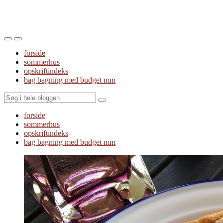
Toggle
Toggle
the
the
forside
mobile
search
sommerhus
menu
field
opskriftindeks
bag bagning med budget mm
Search
forside
sommerhus
opskriftindeks
bag bagning med budget mm