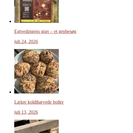
Egtvedpigens grav – et genbesøg
juli 24, 2026
Lækre koldthævede boller
juli 13, 2026