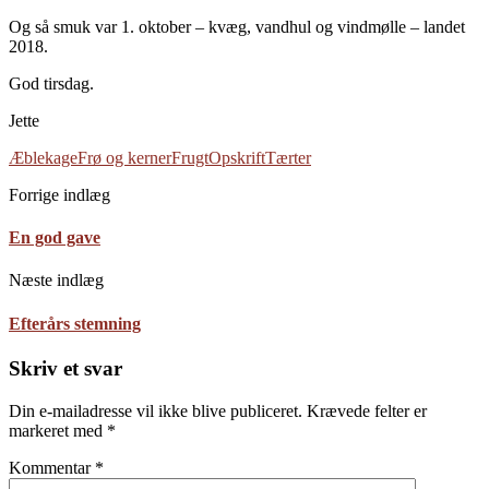
Og så smuk var 1. oktober – kvæg, vandhul og vindmølle – landet
2018.
God tirsdag.
Jette
Æblekage
Frø og kerner
Frugt
Opskrift
Tærter
Forrige indlæg
En god gave
Næste indlæg
Efterårs stemning
Skriv et svar
Din e-mailadresse vil ikke blive publiceret.
Krævede felter er
markeret med
*
Kommentar
*