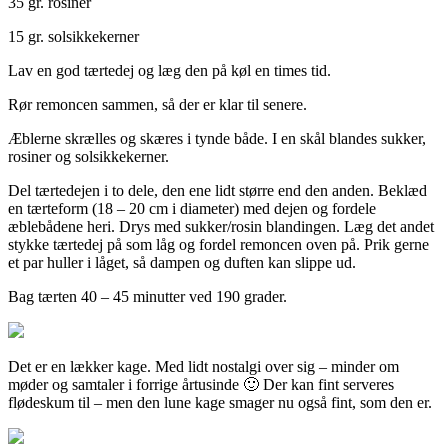
35 gr. rosiner
15 gr. solsikkekerner
Lav en god tærtedej og læg den på køl en times tid.
Rør remoncen sammen, så der er klar til senere.
Æblerne skrælles og skæres i tynde både. I en skål blandes sukker,
rosiner og solsikkekerner.
Del tærtedejen i to dele, den ene lidt større end den anden. Beklæd
en tærteform (18 – 20 cm i diameter) med dejen og fordele
æblebådene heri. Drys med sukker/rosin blandingen. Læg det andet
stykke tærtedej på som låg og fordel remoncen oven på. Prik gerne
et par huller i låget, så dampen og duften kan slippe ud.
Bag tærten 40 – 45 minutter ved 190 grader.
Det er en lækker kage. Med lidt nostalgi over sig – minder om
møder og samtaler i forrige årtusinde 🙂 Der kan fint serveres
flødeskum til – men den lune kage smager nu også fint, som den er.