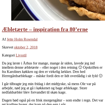
Æbletærte – inspiration fra 80’erne
Af
Jette Holm Rosendal
Skrevet
oktober 2, 2018
Kategori
Livsstil
Da jeg læste i Århus for mange, mange år siden, lavede jeg ind
imellem denne æbletærte – eller noget i den retning 🙂 Opskriften er
fra Karolines køkken og den er virkelig lækker. Den hed
Herregårdsæblekage – måske fordi den er lidt overdådig i sit fyld 🙂
I går tilbragte jeg min fridag i det midtjyske, så mens Ole var på
arbejde, nød jeg at gå i køkkenet og bage æblekage. Store
nedfaldsæbler blev forvandlet til skøn kage.
Dagen bød også på en frisk morgengåtur – som endte i regn. Det var
ret kraftige byger, der kom på den egn i går.