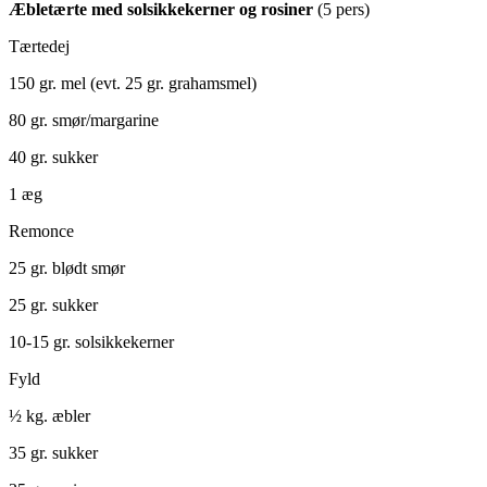
Æbletærte med solsikkekerner og rosiner
(5 pers)
Tærtedej
150 gr. mel (evt. 25 gr. grahamsmel)
80 gr. smør/margarine
40 gr. sukker
1 æg
Remonce
25 gr. blødt smør
25 gr. sukker
10-15 gr. solsikkekerner
Fyld
½ kg. æbler
35 gr. sukker