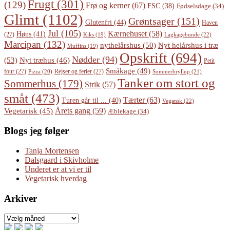
Frugt
(301)
(129)
Frø og kerner
(67)
FSC
(38)
Fødselsdage
(34)
Glimt
(1102)
Grøntsager
(151)
Glutenfri
(44)
Haven
Jul
(105)
Kærnehuset
(58)
Høns
(41)
(27)
Lagkagebunde
(22)
Kiks
(19)
Marcipan
(132)
Nyt helårshus i træ
nythelårshus
(50)
Muffins
(19)
Opskrift
(694)
Nødder
(94)
(53)
Nyt træhus
(46)
Petit
Småkage
(49)
four
(27)
Rejser og ferier
(27)
Pizza
(20)
Sommerbryllup
(21)
Tanker om stort og
Sommerhus
(179)
Strik
(57)
småt
(473)
Tærter
(63)
Turen går til ...
(40)
Vegansk
(22)
Årets gang
(59)
Vegetarisk
(45)
Æblekage
(34)
Blogs jeg følger
Tanja Mortensen
Dalsgaard i Skivholme
Underet er at vi er til
Vegetarisk hverdag
Arkiver
Arkiver