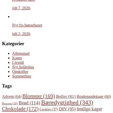
juli 7, 2026
Nyt fra hønsehuset
juli 2, 2026
Kategorier
Aftensmad
Kager
Livsstil
Nyt helårshus
Opskrifter
Sommerhus
Tags
Blomster
(169)
Boller
(81)
Advent
(64)
Bradepandekage
(60)
Bæredygtighed
(343)
Brød
(114)
Brownie
(20)
Chokolade
(172)
festlige kager
DIY
(95)
Cookies
(37)