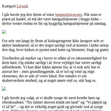
Kategori
Livsstil
I går havde jeg den første af mine
høstgudstjenester
. Når man er
præst på landet, så må der være høstgudstjeneste i begge kirke –
derfor venter endnu en fin og hyggelig høstgudstjeneste på søndag.
For selv om langt de fleste af kirkegængerne ikke længere selv er
aktive landmænd, så er der noget særligt ved at komme i kirke netop
den dag, hvor kirken er pyntet med halm og blomster, frugt og grønt.
Travlheden på marker og i haver er afløst af en taknemmelighed for
årets høst. Og måske særligt i år, hvor vejrliget har været særligt
udfordrende. Vi kan ikke lukke øjnene for, at vi nok selv har et
ansvar her – men grundlæggende, så er sol og vind og regn
elementer, der er ude af vores hånd. Her mindes vi om
skaberværkets storhed, og at noget større end os, står bag os.
I går havde jeg valgt, at vi skulle synge de mest kendte høst og
efterårssalmer. “Nu falmer skoven trindt om land” og “Vi pløjed og
vi så’de” – og der er virkelig noget godt og givende ved at synge