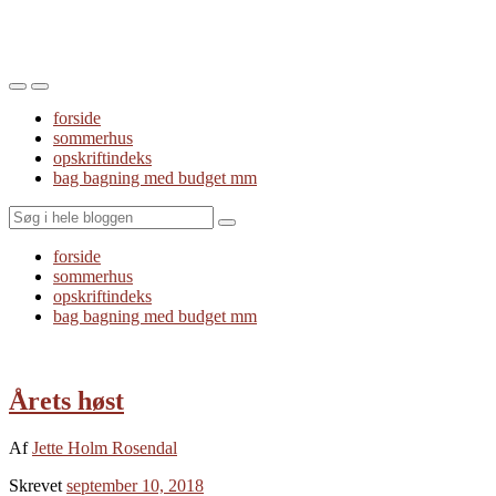
Toggle
Toggle
the
the
forside
mobile
search
sommerhus
menu
field
opskriftindeks
bag bagning med budget mm
Search
forside
sommerhus
opskriftindeks
bag bagning med budget mm
Årets høst
Af
Jette Holm Rosendal
Skrevet
september 10, 2018