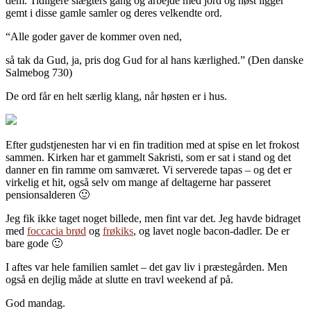
dem. Tidligere slægters gang og arbejde med jord og høst ligger
gemt i disse gamle samler og deres velkendte ord.
“Alle goder gaver de kommer oven ned,
så tak da Gud, ja, pris dog Gud for al hans kærlighed.” (Den danske
Salmebog 730)
De ord får en helt særlig klang, når høsten er i hus.
Efter gudstjenesten har vi en fin tradition med at spise en let frokost
sammen. Kirken har et gammelt Sakristi, som er sat i stand og det
danner en fin ramme om samværet. Vi serverede tapas – og det er
virkelig et hit, også selv om mange af deltagerne har passeret
pensionsalderen 🙂
Jeg fik ikke taget noget billede, men fint var det. Jeg havde bidraget
med
foccacia brød
og
frøkiks
, og lavet nogle bacon-dadler. De er
bare gode 🙂
I aftes var hele familien samlet – det gav liv i præstegården. Men
også en dejlig måde at slutte en travl weekend af på.
God mandag.