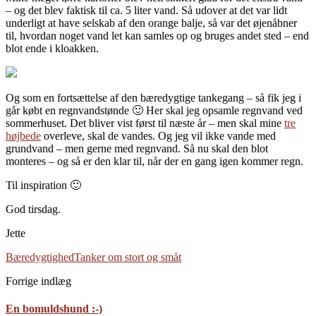
– og det blev faktisk til ca. 5 liter vand. Så udover at det var lidt
underligt at have selskab af den orange balje, så var det øjenåbner
til, hvordan noget vand let kan samles op og bruges andet sted – end
blot ende i kloakken.
Og som en fortsættelse af den bæredygtige tankegang – så fik jeg i
går købt en regnvandstønde 🙂 Her skal jeg opsamle regnvand ved
sommerhuset. Det bliver vist først til næste år – men skal mine
tre
højbede
overleve, skal de vandes. Og jeg vil ikke vande med
grundvand – men gerne med regnvand. Så nu skal den blot
monteres – og så er den klar til, når der en gang igen kommer regn.
Til inspiration 🙂
God tirsdag.
Jette
Bæredygtighed
Tanker om stort og småt
Forrige indlæg
En bomuldshund :-)