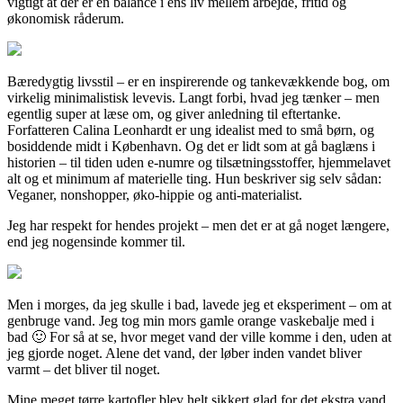
vigtigt at der er en balance i ens liv mellem arbejde, fritid og
økonomisk råderum.
Bæredygtig livsstil – er en inspirerende og tankevækkende bog, om
virkelig minimalistisk levevis. Langt forbi, hvad jeg tænker – men
egentlig super at læse om, og giver anledning til eftertanke.
Forfatteren Calina Leonhardt er ung idealist med to små børn, og
bosiddende midt i København. Og det er lidt som at gå baglæns i
historien – til tiden uden e-numre og tilsætningsstoffer, hjemmelavet
alt og et minimum af materielle ting. Hun beskriver sig selv sådan:
Veganer, nonshopper, øko-hippie og anti-materialist.
Jeg har respekt for hendes projekt – men det er at gå noget længere,
end jeg nogensinde kommer til.
Men i morges, da jeg skulle i bad, lavede jeg et eksperiment – om at
genbruge vand. Jeg tog min mors gamle orange vaskebalje med i
bad 🙂 For så at se, hvor meget vand der ville komme i den, uden at
jeg gjorde noget. Alene det vand, der løber inden vandet bliver
varmt – det bliver til noget.
Mine meget tørre kartofler blev helt sikkert glad for det ekstra vand