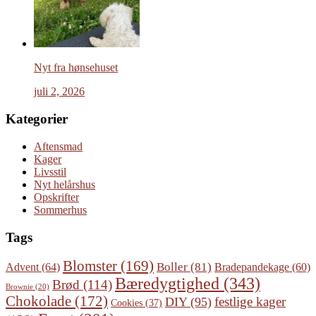
Nyt fra hønsehuset
juli 2, 2026
Kategorier
Aftensmad
Kager
Livsstil
Nyt helårshus
Opskrifter
Sommerhus
Tags
Blomster
(169)
Boller
(81)
Advent
(64)
Bradepandekage
(60)
Bæredygtighed
(343)
Brød
(114)
Brownie
(20)
Chokolade
(172)
festlige kager
DIY
(95)
Cookies
(37)