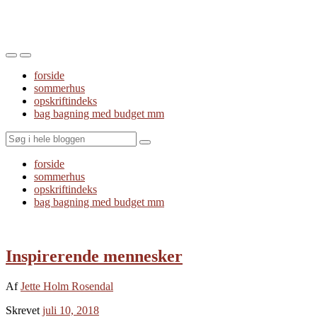
Toggle
Toggle
the
the
forside
mobile
search
sommerhus
menu
field
opskriftindeks
bag bagning med budget mm
Search
forside
sommerhus
opskriftindeks
bag bagning med budget mm
Inspirerende mennesker
Af
Jette Holm Rosendal
Skrevet
juli 10, 2018