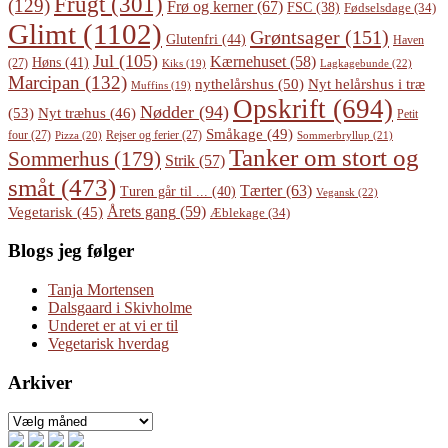
Frugt
(301)
(129)
Frø og kerner
(67)
FSC
(38)
Fødselsdage
(34)
Glimt
(1102)
Grøntsager
(151)
Glutenfri
(44)
Haven
Jul
(105)
Kærnehuset
(58)
Høns
(41)
(27)
Lagkagebunde
(22)
Kiks
(19)
Marcipan
(132)
Nyt helårshus i træ
nythelårshus
(50)
Muffins
(19)
Opskrift
(694)
Nødder
(94)
(53)
Nyt træhus
(46)
Petit
Småkage
(49)
four
(27)
Rejser og ferier
(27)
Pizza
(20)
Sommerbryllup
(21)
Tanker om stort og
Sommerhus
(179)
Strik
(57)
småt
(473)
Tærter
(63)
Turen går til ...
(40)
Vegansk
(22)
Årets gang
(59)
Vegetarisk
(45)
Æblekage
(34)
Blogs jeg følger
Tanja Mortensen
Dalsgaard i Skivholme
Underet er at vi er til
Vegetarisk hverdag
Arkiver
Arkiver