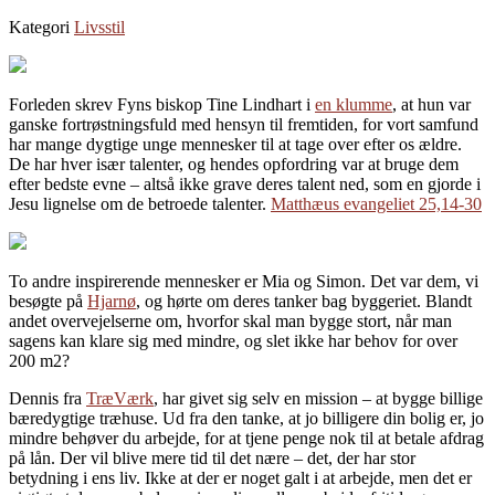
Kategori
Livsstil
Forleden skrev Fyns biskop Tine Lindhart i
en klumme
, at hun var
ganske fortrøstningsfuld med hensyn til fremtiden, for vort samfund
har mange dygtige unge mennesker til at tage over efter os ældre.
De har hver især talenter, og hendes opfordring var at bruge dem
efter bedste evne – altså ikke grave deres talent ned, som en gjorde i
Jesu lignelse om de betroede talenter.
Matthæus evangeliet 25,14-30
To andre inspirerende mennesker er Mia og Simon. Det var dem, vi
besøgte på
Hjarnø
, og hørte om deres tanker bag byggeriet. Blandt
andet overvejelserne om, hvorfor skal man bygge stort, når man
sagens kan klare sig med mindre, og slet ikke har behov for over
200 m2?
Dennis fra
TræVærk
, har givet sig selv en mission – at bygge billige
bæredygtige træhuse. Ud fra den tanke, at jo billigere din bolig er, jo
mindre behøver du arbejde, for at tjene penge nok til at betale afdrag
på lån. Der vil blive mere tid til det nære – det, der har stor
betydning i ens liv. Ikke at der er noget galt i at arbejde, men det er