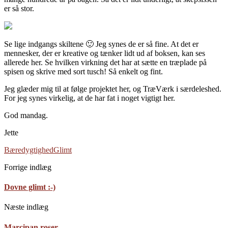
er så stor.
Se lige indgangs skiltene 🙂 Jeg synes de er så fine. At det er
mennesker, der er kreative og tænker lidt ud af boksen, kan ses
allerede her. Se hvilken virkning det har at sætte en træplade på
spisen og skrive med sort tusch! Så enkelt og fint.
Jeg glæder mig til at følge projektet her, og TræVærk i særdeleshed.
For jeg synes virkelig, at de har fat i noget vigtigt her.
God mandag.
Jette
Bæredygtighed
Glimt
Forrige indlæg
Dovne glimt :-)
Næste indlæg
Marcipan roser