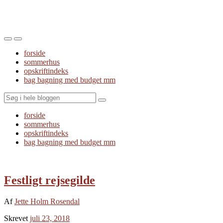
Toggle
Toggle
the
the
forside
mobile
search
sommerhus
menu
field
opskriftindeks
bag bagning med budget mm
Search
forside
sommerhus
opskriftindeks
bag bagning med budget mm
Festligt rejsegilde
Af
Jette Holm Rosendal
Skrevet
juli 23, 2018