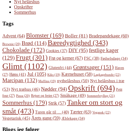
Nyt helårshus
Opskrifter
Sommerhus
Tags
Blomster
(169)
Boller
(81)
Advent
(64)
Bradepandekage
(60)
Bæredygtighed
(343)
Brød
(114)
Brownie
(20)
Chokolade
(172)
festlige kager
DIY
(95)
Cookies
(37)
Frugt
(301)
(129)
Frø og kerner
(67)
FSC
(38)
Fødselsdage
(34)
Glimt
(1102)
Grøntsager
(151)
Glutenfri
(44)
Haven
Jul
(105)
Kærnehuset
(58)
Høns
(41)
(27)
Lagkagebunde
(22)
Kiks
(19)
Marcipan
(132)
Nyt helårshus i træ
nythelårshus
(50)
Muffins
(19)
Opskrift
(694)
Nødder
(94)
(53)
Nyt træhus
(46)
Petit
Småkage
(49)
four
(27)
Rejser og ferier
(27)
Pizza
(20)
Sommerbryllup
(21)
Tanker om stort og
Sommerhus
(179)
Strik
(57)
småt
(473)
Tærter
(63)
Turen går til ...
(40)
Vegansk
(22)
Årets gang
(59)
Vegetarisk
(45)
Æblekage
(34)
Blogs jeg følger