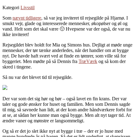
Kategori
Livsstil
Som
nævnt tidligere
, så var jeg inviteret til rejsegilde på Hjarnø. I
smukt vejr, glade og interesserede mennesker, økopølser og øl og
vand. Helt som det skal være 🙂 Hvepsene var der også, de var nu
ikke inviteret!
Rejsegildet blev holdt for Mia og Simons hus. Dejligt at møde unge
mennesker, der tør tænke anderledes, når det handler om at bygge
nyt. De havde haft svært ved at finde en tømrer, som ville stå for
byggeriet. Men mødte på så Dennis fra
TræVærk
og så kom der
skred i tingene.
Så nu var det blevet tid til rejsegilde.
Der var som det sig hør og bør – også lavet en fin krans. Der var
taler og gode ønsker for huset og familien. Men som Dennis sagde
til mig, så savnede han lidt, at der kom andre håndværkere forbi for
at se, at sådan her kunne man også bygge. Men alt nyt tager tid. At
ændre vaner og mønstre er langsommeligt.
Og så er det jo slet ikke nyt at bygge i træ – der er jo huse med
mange hundrede år på bagen. Så det er lidt underligt, at skepsissen