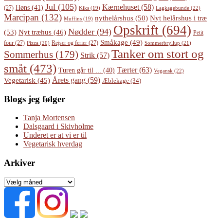
Jul
(105)
Kærnehuset
(58)
Høns
(41)
(27)
Lagkagebunde
(22)
Kiks
(19)
Marcipan
(132)
Nyt helårshus i træ
nythelårshus
(50)
Muffins
(19)
Opskrift
(694)
Nødder
(94)
(53)
Nyt træhus
(46)
Petit
Småkage
(49)
four
(27)
Rejser og ferier
(27)
Pizza
(20)
Sommerbryllup
(21)
Tanker om stort og
Sommerhus
(179)
Strik
(57)
småt
(473)
Tærter
(63)
Turen går til ...
(40)
Vegansk
(22)
Årets gang
(59)
Vegetarisk
(45)
Æblekage
(34)
Blogs jeg følger
Tanja Mortensen
Dalsgaard i Skivholme
Underet er at vi er til
Vegetarisk hverdag
Arkiver
Arkiver