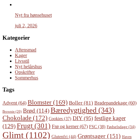
Nyt fra hønsehuset
juli 2, 2026
Kategorier
Aftensmad
Kager
Livsstil
Nyt helårshus
Opskrifter
Sommerhus
Tags
Blomster
(169)
Boller
(81)
Advent
(64)
Bradepandekage
(60)
Bæredygtighed
(343)
Brød
(114)
Brownie
(20)
Chokolade
(172)
festlige kager
DIY
(95)
Cookies
(37)
Frugt
(301)
(129)
Frø og kerner
(67)
FSC
(38)
Fødselsdage
(34)
Glimt
(1102)
Grøntsager
(151)
Glutenfri
(44)
Haven