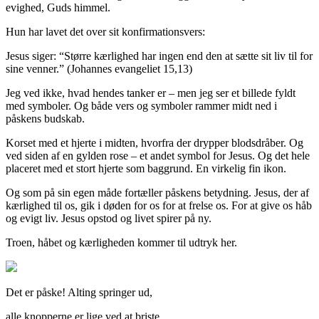
evighed, Guds himmel.
Hun har lavet det over sit konfirmationsvers:
Jesus siger: “Større kærlighed har ingen end den at sætte sit liv til for
sine venner.” (Johannes evangeliet 15,13)
Jeg ved ikke, hvad hendes tanker er – men jeg ser et billede fyldt
med symboler. Og både vers og symboler rammer midt ned i
påskens budskab.
Korset med et hjerte i midten, hvorfra der drypper blodsdråber. Og
ved siden af en gylden rose – et andet symbol for Jesus. Og det hele
placeret med et stort hjerte som baggrund. En virkelig fin ikon.
Og som på sin egen måde fortæller påskens betydning. Jesus, der af
kærlighed til os, gik i døden for os for at frelse os. For at give os håb
og evigt liv. Jesus opstod og livet spirer på ny.
Troen, håbet og kærligheden kommer til udtryk her.
Det er påske! Alting springer ud,
alle knopperne er lige ved at briste,