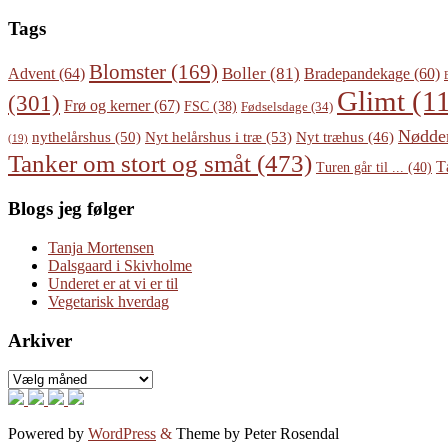
Tags
Blomster
(169)
Boller
(81)
Advent
(64)
Bradepandekage
(60)
Glimt
(11
(301)
Frø og kerner
(67)
FSC
(38)
Fødselsdage
(34)
Nødde
Nyt helårshus i træ
(53)
nythelårshus
(50)
Nyt træhus
(46)
(19)
Tanker om stort og småt
(473)
T
Turen går til ...
(40)
Blogs jeg følger
Tanja Mortensen
Dalsgaard i Skivholme
Underet er at vi er til
Vegetarisk hverdag
Arkiver
Arkiver
Powered by
WordPress
&
Theme by Peter Rosendal