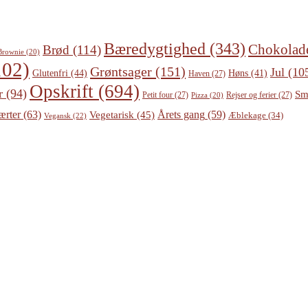
Bæredygtighed
(343)
Chokolad
Brød
(114)
Brownie
(20)
02)
Grøntsager
(151)
Jul
(10
Glutenfri
(44)
Høns
(41)
Haven
(27)
Opskrift
(694)
r
(94)
Sm
Petit four
(27)
Rejser og ferier
(27)
Pizza
(20)
ærter
(63)
Årets gang
(59)
Vegetarisk
(45)
Æblekage
(34)
Vegansk
(22)