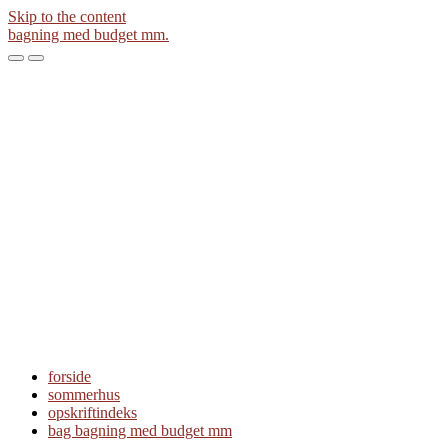
Skip to the content
bagning med budget mm.
Toggle
Toggle
the
the
mobile
search
menu
field
forside
sommerhus
opskriftindeks
bag bagning med budget mm