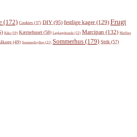
Frugt
e
(172)
festlige kager
(129)
DIY
(95)
Cookies
(37)
Marcipan
(132)
5)
Kærnehuset
(58)
Lagkagebunde
(22)
Kiks
(19)
Muffins
Sommerhus
(179)
Strik
(57)
åkage
(49)
Sommerbryllup
(21)