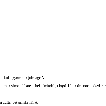
 at skulle pynte min julekage 🙂
d – men såmænd bare et helt almindeligt brød. Uden de store dikkedarer.
 dufter det ganske lifligt.