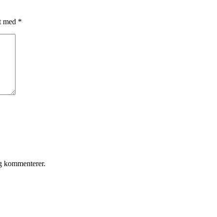
et med
*
eg kommenterer.