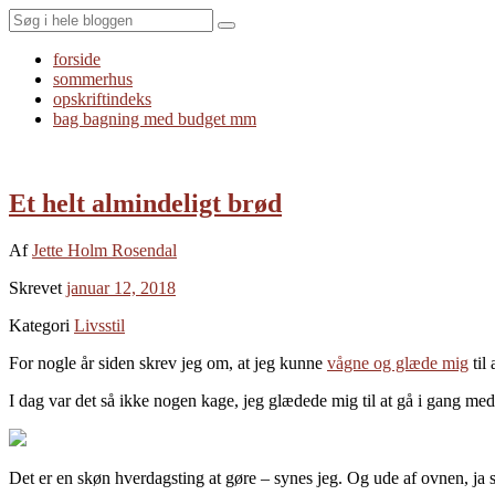
Search
forside
sommerhus
opskriftindeks
bag bagning med budget mm
Et helt almindeligt brød
Af
Jette Holm Rosendal
Skrevet
januar 12, 2018
Kategori
Livsstil
For nogle år siden skrev jeg om, at jeg kunne
vågne og glæde mig
til
I dag var det så ikke nogen kage, jeg glædede mig til at gå i gang me
Det er en skøn hverdagsting at gøre – synes jeg. Og ude af ovnen, ja så