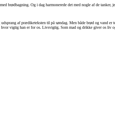
s med brødbagning. Og i dag harmonerede det med nogle af de tanker, j
dsprang af prædiketeksten til på søndag. Men både brød og vand er to he
 hvor vigtig han er for os. Livsvigtig. Som mad og drikke giver os liv o