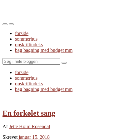
Toggle
Toggle
the
the
forside
mobile
search
sommerhus
menu
field
opskriftindeks
bag bagning med budget mm
Search
forside
sommerhus
opskriftindeks
bag bagning med budget mm
En forkølet sang
Af
Jette Holm Rosendal
Skrevet
januar 15, 2018