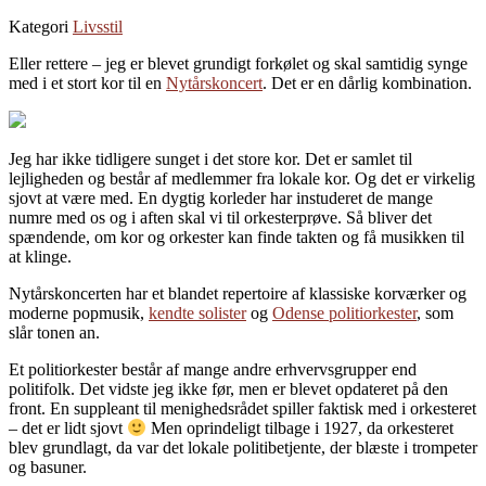
Kategori
Livsstil
Eller rettere – jeg er blevet grundigt forkølet og skal samtidig synge
med i et stort kor til en
Nytårskoncert
. Det er en dårlig kombination.
Jeg har ikke tidligere sunget i det store kor. Det er samlet til
lejligheden og består af medlemmer fra lokale kor. Og det er virkelig
sjovt at være med. En dygtig korleder har instuderet de mange
numre med os og i aften skal vi til orkesterprøve. Så bliver det
spændende, om kor og orkester kan finde takten og få musikken til
at klinge.
Nytårskoncerten har et blandet repertoire af klassiske korværker og
moderne popmusik,
kendte solister
og
Odense politiorkester
, som
slår tonen an.
Et politiorkester består af mange andre erhvervsgrupper end
politifolk. Det vidste jeg ikke før, men er blevet opdateret på den
front. En suppleant til menighedsrådet spiller faktisk med i orkesteret
– det er lidt sjovt
Men oprindeligt tilbage i 1927, da orkesteret
blev grundlagt, da var det lokale politibetjente, der blæste i trompeter
og basuner.