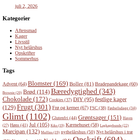
juli 2, 2026
Kategorier
Aftensmad
Kager
Livsstil
Nyt helårshus
Opskrifter
Sommerhus
Tags
Blomster
(169)
Boller
(81)
Advent
(64)
Bradepandekage
(60)
Bæredygtighed
(343)
Brød
(114)
Brownie
(20)
Chokolade
(172)
festlige kager
DIY
(95)
Cookies
(37)
Frugt
(301)
(129)
Frø og kerner
(67)
FSC
(38)
Fødselsdage
(34)
Glimt
(1102)
Grøntsager
(151)
Glutenfri
(44)
Haven
Jul
(105)
Kærnehuset
(58)
Høns
(41)
(27)
Lagkagebunde
(22)
Kiks
(19)
Marcipan
(132)
Nyt helårshus i træ
nythelårshus
(50)
Muffins
(19)
Opskrift
(694)