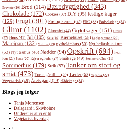
Bæredygtighed
(343)
Brød
(114)
Brownie
(20)
Chokolade
(172)
festlige kager
DIY
(95)
Cookies
(37)
Frugt
(301)
(129)
Frø og kerner
(67)
FSC
(38)
Fødselsdage
(34)
Glimt
(1102)
Grøntsager
(151)
Glutenfri
(44)
Haven
Jul
(105)
Kærnehuset
(58)
Høns
(41)
(27)
Lagkagebunde
(22)
Kiks
(19)
Marcipan
(132)
Nyt helårshus i træ
nythelårshus
(50)
Muffins
(19)
Opskrift
(694)
Nødder
(94)
(53)
Nyt træhus
(46)
Petit
Småkage
(49)
four
(27)
Rejser og ferier
(27)
Pizza
(20)
Sommerbryllup
(21)
Tanker om stort og
Sommerhus
(179)
Strik
(57)
småt
(473)
Tærter
(63)
Turen går til ...
(40)
Vegansk
(22)
Årets gang
(59)
Vegetarisk
(45)
Æblekage
(34)
Blogs jeg følger
Tanja Mortensen
Dalsgaard i Skivholme
Underet er at vi er til
Vegetarisk hverdag