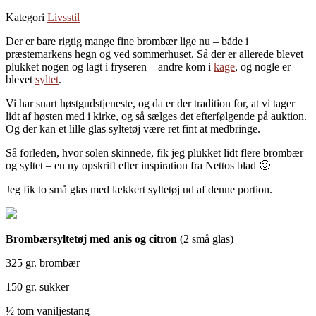
Kategori
Livsstil
Der er bare rigtig mange fine brombær lige nu – både i
præstemarkens hegn og ved sommerhuset. Så der er allerede blevet
plukket nogen og lagt i fryseren – andre kom i
kage
, og nogle er
blevet
syltet
.
Vi har snart høstgudstjeneste, og da er der tradition for, at vi tager
lidt af høsten med i kirke, og så sælges det efterfølgende på auktion.
Og der kan et lille glas syltetøj være ret fint at medbringe.
Så forleden, hvor solen skinnede, fik jeg plukket lidt flere brombær
og syltet – en ny opskrift efter inspiration fra Nettos blad 🙂
Jeg fik to små glas med lækkert syltetøj ud af denne portion.
Brombærsyltetøj med anis og citron
(2 små glas)
325 gr. brombær
150 gr. sukker
½ tom vaniljestang