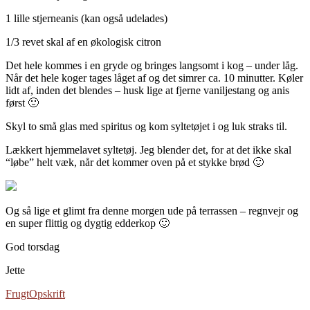
1 lille stjerneanis (kan også udelades)
1/3 revet skal af en økologisk citron
Det hele kommes i en gryde og bringes langsomt i kog – under låg.
Når det hele koger tages låget af og det simrer ca. 10 minutter. Køler
lidt af, inden det blendes – husk lige at fjerne vaniljestang og anis
først 🙂
Skyl to små glas med spiritus og kom syltetøjet i og luk straks til.
Lækkert hjemmelavet syltetøj. Jeg blender det, for at det ikke skal
“løbe” helt væk, når det kommer oven på et stykke brød 🙂
Og så lige et glimt fra denne morgen ude på terrassen – regnvejr og
en super flittig og dygtig edderkop 🙂
God torsdag
Jette
Frugt
Opskrift