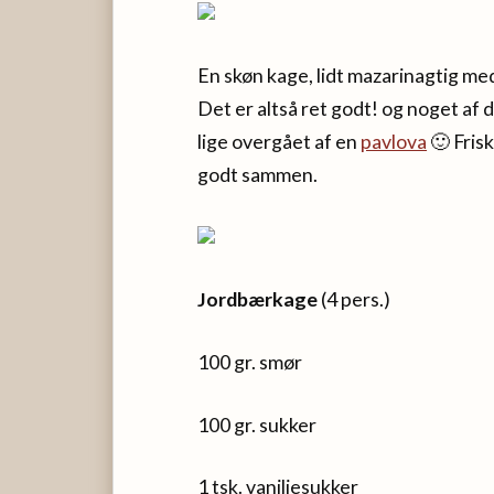
En skøn kage, lidt mazarinagtig me
Det er altså ret godt! og noget af
lige overgået af en
pavlova
🙂 Fris
godt sammen.
Jordbærkage
(4 pers.)
100 gr. smør
100 gr. sukker
1 tsk. vaniljesukker