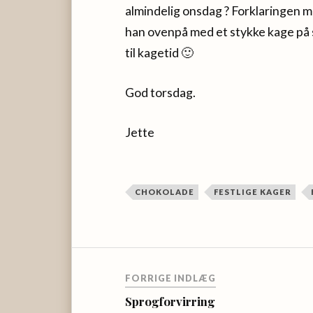
almindelig onsdag ? Forklaringen me
han ovenpå med et stykke kage på s
til kagetid 🙂
God torsdag.
Jette
CHOKOLADE
FESTLIGE KAGER
FORRIGE INDLÆG
Sprogforvirring