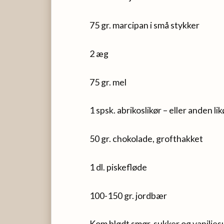
75 gr. marcipan i små stykker
2 æg
75 gr. mel
1 spsk. abrikoslikør – eller anden lik
50 gr. chokolade, grofthakket
1 dl. piskefløde
100-150 gr. jordbær
Kom blødt smør, sukker og vaniljesu