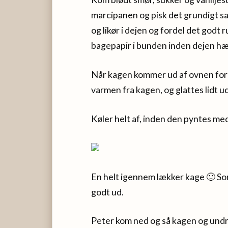
marcipanen og pisk det grundigt s
og likør i dejen og fordel det godt
bagepapir i bunden inden dejen hæ
Når kagen kommer ud af ovnen for
varmen fra kagen, og glattes lidt ud
Køler helt af, inden den pyntes m
En helt igennem lækker kage 🙂 Som 
godt ud.
Peter kom ned og så kagen og undre