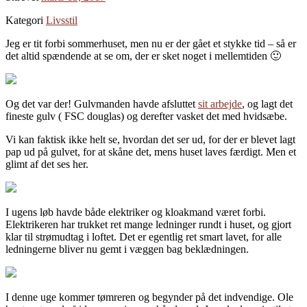
Kategori
Livsstil
Jeg er tit forbi sommerhuset, men nu er der gået et stykke tid – så er
det altid spændende at se om, der er sket noget i mellemtiden 🙂
Og det var der! Gulvmanden havde afsluttet
sit arbejde
, og lagt det
fineste gulv ( FSC douglas) og derefter vasket det med hvidsæbe.
Vi kan faktisk ikke helt se, hvordan det ser ud, for der er blevet lagt
pap ud på gulvet, for at skåne det, mens huset laves færdigt. Men et
glimt af det ses her.
I ugens løb havde både elektriker og kloakmand været forbi.
Elektrikeren har trukket ret mange ledninger rundt i huset, og gjort
klar til strømudtag i loftet. Det er egentlig ret smart lavet, for alle
ledningerne bliver nu gemt i væggen bag beklædningen.
I denne uge kommer tømreren og begynder på det indvendige. Ole