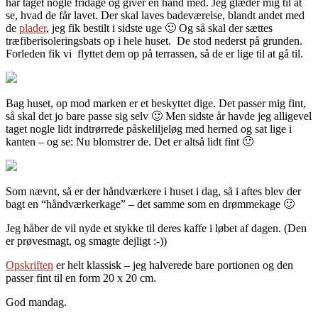
har taget nogle fridage og giver en hånd med. Jeg glæder mig til at
se, hvad de får lavet. Der skal laves badeværelse, blandt andet med
de
plader
, jeg fik bestilt i sidste uge 🙂 Og så skal der sættes
træfiberisoleringsbats op i hele huset. De stod nederst på grunden.
Forleden fik vi flyttet dem op på terrassen, så de er lige til at gå til.
Bag huset, op mod marken er et beskyttet dige. Det passer mig fint,
så skal det jo bare passe sig selv 🙂 Men sidste år havde jeg alligevel
taget nogle lidt indtrørrede påskeliljeløg med herned og sat lige i
kanten – og se: Nu blomstrer de. Det er altså lidt fint 🙂
Som nævnt, så er der håndværkere i huset i dag, så i aftes blev der
bagt en “håndværkerkage” – det samme som en drømmekage 🙂
Jeg håber de vil nyde et stykke til deres kaffe i løbet af dagen. (Den
er prøvesmagt, og smagte dejligt :-))
Opskriften
er helt klassisk – jeg halverede bare portionen og den
passer fint til en form 20 x 20 cm.
God mandag.