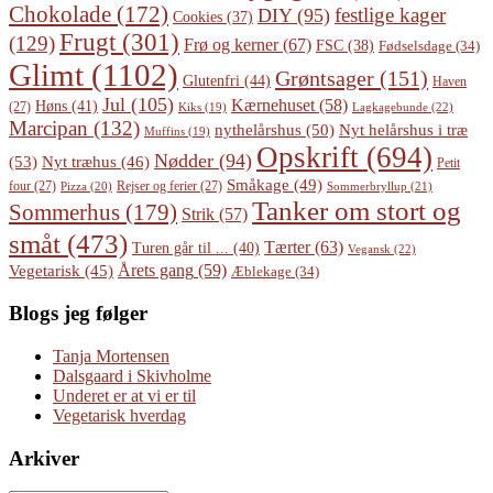
Chokolade
(172)
festlige kager
DIY
(95)
Cookies
(37)
Frugt
(301)
(129)
Frø og kerner
(67)
FSC
(38)
Fødselsdage
(34)
Glimt
(1102)
Grøntsager
(151)
Glutenfri
(44)
Haven
Jul
(105)
Kærnehuset
(58)
Høns
(41)
(27)
Lagkagebunde
(22)
Kiks
(19)
Marcipan
(132)
Nyt helårshus i træ
nythelårshus
(50)
Muffins
(19)
Opskrift
(694)
Nødder
(94)
(53)
Nyt træhus
(46)
Petit
Småkage
(49)
four
(27)
Rejser og ferier
(27)
Pizza
(20)
Sommerbryllup
(21)
Tanker om stort og
Sommerhus
(179)
Strik
(57)
småt
(473)
Tærter
(63)
Turen går til ...
(40)
Vegansk
(22)
Årets gang
(59)
Vegetarisk
(45)
Æblekage
(34)
Blogs jeg følger
Tanja Mortensen
Dalsgaard i Skivholme
Underet er at vi er til
Vegetarisk hverdag
Arkiver