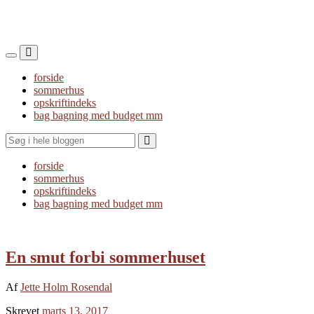
Toggle
Toggle
the
the
forside
mobile
search
sommerhus
menu
field
opskriftindeks
bag bagning med budget mm
Search
forside
sommerhus
opskriftindeks
bag bagning med budget mm
En smut forbi sommerhuset
Af
Jette Holm Rosendal
Skrevet
marts 13, 2017