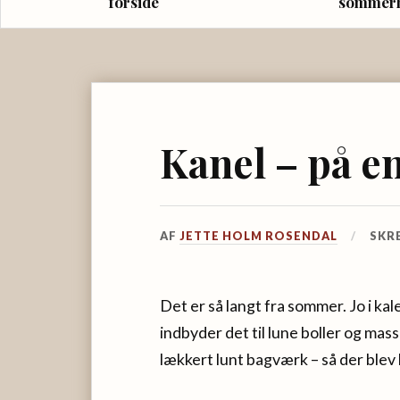
forside
sommer
Kanel – på e
AF
JETTE HOLM ROSENDAL
SKR
Det er så langt fra sommer. Jo i k
indbyder det til lune boller og ma
lækkert lunt bagværk – så der blev 