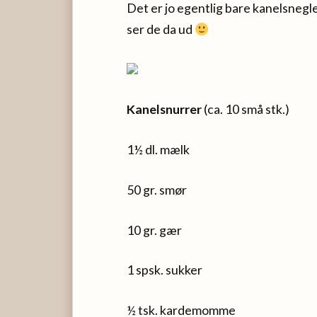
Det er jo egentlig bare kanelsnegle,
ser de da ud
Kanelsnurrer
(ca. 10 små stk.)
1½ dl. mælk
50 gr. smør
10 gr. gær
1 spsk. sukker
½ tsk. kardemomme