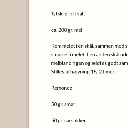
½ tsk. groft salt
ca. 200 gr. mel
Kom melet i en skål, sammen med s
smørret i melet. I en anden skål u
melblandingen og ældtes godt samm
Stilles til hævning 1½-2 timer.
Remonce
50 gr. smør
50 gr. rørsukker