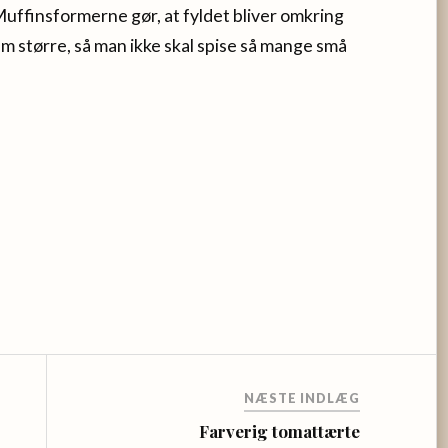
uffinsformerne gør, at fyldet bliver omkring
em større, så man ikke skal spise så mange små
NÆSTE INDLÆG
Farverig tomattærte