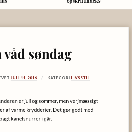
hus
opskriftindeks
n våd søndag
EVET
JULI 11, 2016
KATEGORI
LIVSSTIL
alenderen er juli og sommer, men verjmæssigt
sser af varme krydderier. Det gør godt med
bagt kanelsnurrer i går.