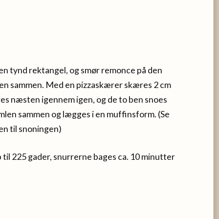
 en tynd rektangel, og smør remonce på den
dejen sammen. Med en pizzaskærer skæres 2 cm
res næsten igennem igen, og de to ben snoes
rimlen sammen og lægges i en muffinsform. (Se
en til snoningen)
il 225 gader, snurrerne bages ca. 10 minutter