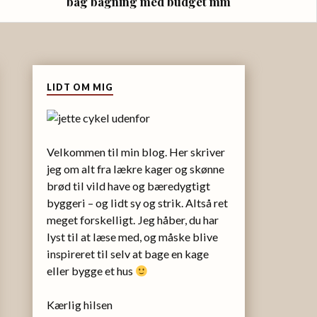
bag bagning med budget mm
LIDT OM MIG
Velkommen til min blog. Her skriver
jeg om alt fra lækre kager og skønne
brød til vild have og bæredygtigt
byggeri – og lidt sy og strik. Altså ret
meget forskelligt. Jeg håber, du har
lyst til at læse med, og måske blive
inspireret til selv at bage en kage
eller bygge et hus
Kærlig hilsen