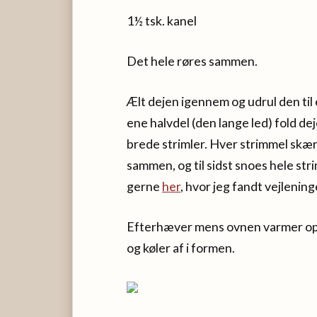
1½ tsk. kanel
Det hele røres sammen.
Ælt dejen igennem og udrul den til
ene halvdel (den lange led) fold 
brede strimler. Hver strimmel skæ
sammen, og til sidst snoes hele st
gerne
her
, hvor jeg fandt vejlening
Efterhæver mens ovnen varmer op t
og køler af i formen.