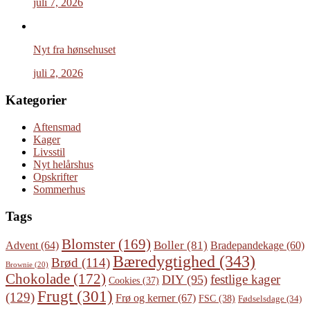
juli 7, 2026
Nyt fra hønsehuset
juli 2, 2026
Kategorier
Aftensmad
Kager
Livsstil
Nyt helårshus
Opskrifter
Sommerhus
Tags
Blomster
(169)
Boller
(81)
Advent
(64)
Bradepandekage
(60)
Bæredygtighed
(343)
Brød
(114)
Brownie
(20)
Chokolade
(172)
festlige kager
DIY
(95)
Cookies
(37)
Frugt
(301)
(129)
Frø og kerner
(67)
FSC
(38)
Fødselsdage
(34)