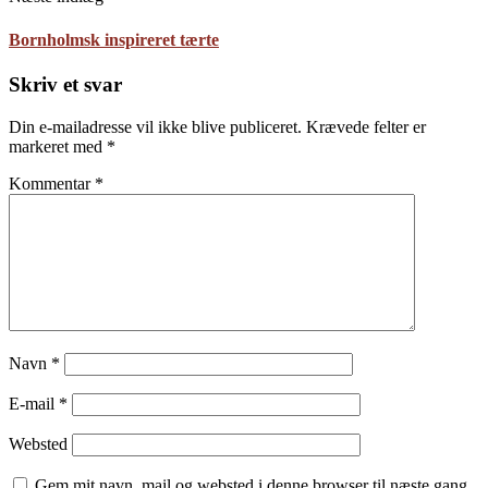
Bornholmsk inspireret tærte
Skriv et svar
Din e-mailadresse vil ikke blive publiceret.
Krævede felter er
markeret med
*
Kommentar
*
Navn
*
E-mail
*
Websted
Gem mit navn, mail og websted i denne browser til næste gang