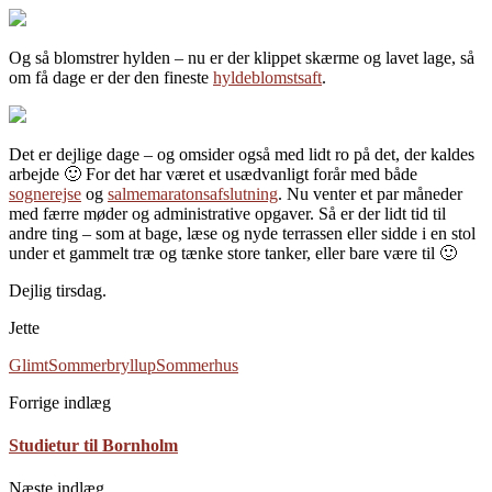
Og så blomstrer hylden – nu er der klippet skærme og lavet lage, så
om få dage er der den fineste
hyldeblomstsaft
.
Det er dejlige dage – og omsider også med lidt ro på det, der kaldes
arbejde 🙂 For det har været et usædvanligt forår med både
sognerejse
og
salmemaratonsafslutning
. Nu venter et par måneder
med færre møder og administrative opgaver. Så er der lidt tid til
andre ting – som at bage, læse og nyde terrassen eller sidde i en stol
under et gammelt træ og tænke store tanker, eller bare være til 🙂
Dejlig tirsdag.
Jette
Glimt
Sommerbryllup
Sommerhus
Forrige indlæg
Studietur til Bornholm
Næste indlæg