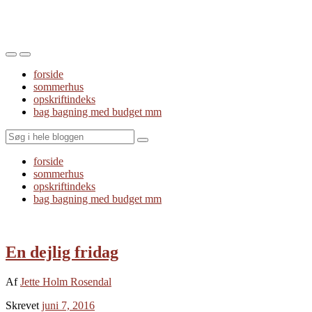
Toggle
Toggle
the
the
forside
mobile
search
sommerhus
menu
field
opskriftindeks
bag bagning med budget mm
Search
forside
sommerhus
opskriftindeks
bag bagning med budget mm
En dejlig fridag
Af
Jette Holm Rosendal
Skrevet
juni 7, 2016