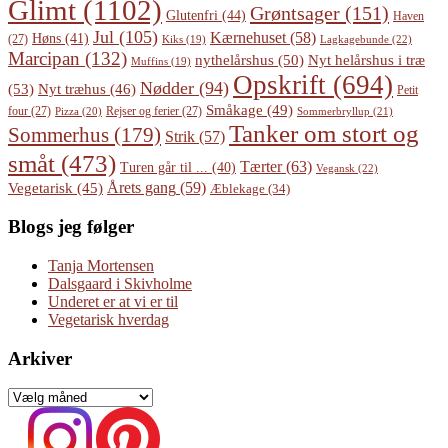
Glimt
(1102)
Grøntsager
(151)
Glutenfri
(44)
Haven
Jul
(105)
Kærnehuset
(58)
Høns
(41)
(27)
Lagkagebunde
(22)
Kiks
(19)
Marcipan
(132)
Nyt helårshus i træ
nythelårshus
(50)
Muffins
(19)
Opskrift
(694)
Nødder
(94)
(53)
Nyt træhus
(46)
Petit
Småkage
(49)
four
(27)
Rejser og ferier
(27)
Pizza
(20)
Sommerbryllup
(21)
Tanker om stort og
Sommerhus
(179)
Strik
(57)
småt
(473)
Tærter
(63)
Turen går til ...
(40)
Vegansk
(22)
Årets gang
(59)
Vegetarisk
(45)
Æblekage
(34)
Blogs jeg følger
Tanja Mortensen
Dalsgaard i Skivholme
Underet er at vi er til
Vegetarisk hverdag
Arkiver
Arkiver