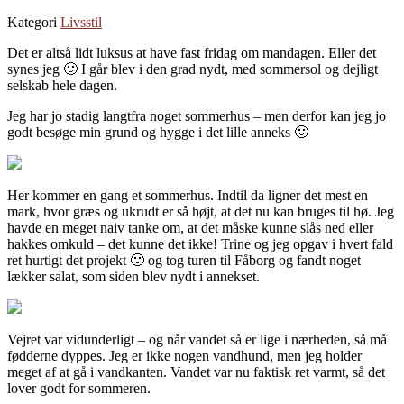
Kategori
Livsstil
Det er altså lidt luksus at have fast fridag om mandagen. Eller det
synes jeg 🙂 I går blev i den grad nydt, med sommersol og dejligt
selskab hele dagen.
Jeg har jo stadig langtfra noget sommerhus – men derfor kan jeg jo
godt besøge min grund og hygge i det lille anneks 🙂
Her kommer en gang et sommerhus. Indtil da ligner det mest en
mark, hvor græs og ukrudt er så højt, at det nu kan bruges til hø. Jeg
havde en meget naiv tanke om, at det måske kunne slås ned eller
hakkes omkuld – det kunne det ikke! Trine og jeg opgav i hvert fald
ret hurtigt det projekt 🙂 og tog turen til Fåborg og fandt noget
lækker salat, som siden blev nydt i annekset.
Vejret var vidunderligt – og når vandet så er lige i nærheden, så må
fødderne dyppes. Jeg er ikke nogen vandhund, men jeg holder
meget af at gå i vandkanten. Vandet var nu faktisk ret varmt, så det
lover godt for sommeren.