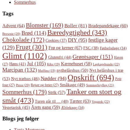
Sommerhus
Tags
Blomster
(169)
Boller
(81)
Advent
(64)
Bradepandekage
(60)
Bæredygtighed
(343)
Brød
(114)
Brownie
(20)
Chokolade
(172)
festlige kager
DIY
(95)
Cookies
(37)
Frugt
(301)
(129)
Frø og kerner
(67)
FSC
(38)
Fødselsdage
(34)
Glimt
(1102)
Grøntsager
(151)
Glutenfri
(44)
Haven
Jul
(105)
Kærnehuset
(58)
Høns
(41)
(27)
Lagkagebunde
(22)
Kiks
(19)
Marcipan
(132)
Nyt helårshus i træ
nythelårshus
(50)
Muffins
(19)
Opskrift
(694)
Nødder
(94)
(53)
Nyt træhus
(46)
Petit
Småkage
(49)
four
(27)
Rejser og ferier
(27)
Pizza
(20)
Sommerbryllup
(21)
Tanker om stort og
Sommerhus
(179)
Strik
(57)
småt
(473)
Tærter
(63)
Turen går til ...
(40)
Vegansk
(22)
Årets gang
(59)
Vegetarisk
(45)
Æblekage
(34)
Blogs jeg følger
Tanja Mortensen