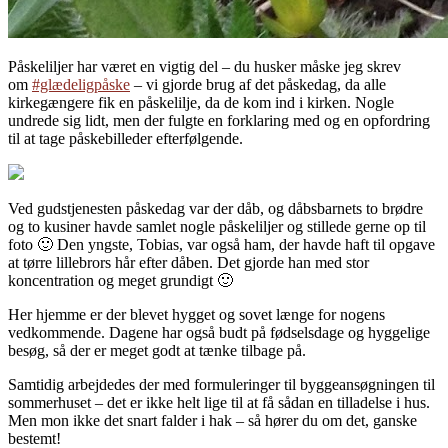
Påskeliljer har været en vigtig del – du husker måske jeg skrev
om
#glædeligpåske
– vi gjorde brug af det påskedag, da alle
kirkegængere fik en påskelilje, da de kom ind i kirken. Nogle
undrede sig lidt, men der fulgte en forklaring med og en opfordring
til at tage påskebilleder efterfølgende.
Ved gudstjenesten påskedag var der dåb, og dåbsbarnets to brødre
og to kusiner havde samlet nogle påskeliljer og stillede gerne op til
foto 🙂 Den yngste, Tobias, var også ham, der havde haft til opgave
at tørre lillebrors hår efter dåben. Det gjorde han med stor
koncentration og meget grundigt 🙂
Her hjemme er der blevet hygget og sovet længe for nogens
vedkommende. Dagene har også budt på fødselsdage og hyggelige
besøg, så der er meget godt at tænke tilbage på.
Samtidig arbejdedes der med formuleringer til byggeansøgningen til
sommerhuset – det er ikke helt lige til at få sådan en tilladelse i hus.
Men mon ikke det snart falder i hak – så hører du om det, ganske
bestemt!