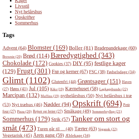
Kager
Livsstil
Nyt helårshus
Opskrifter
Sommerhus
Tags
Blomster
(169)
Boller
(81)
Advent
(64)
Bradepandekage
(60)
Bæredygtighed
(343)
Brød
(114)
Brownie
(20)
Chokolade
(172)
festlige kager
DIY
(95)
Cookies
(37)
Frugt
(301)
(129)
Frø og kerner
(67)
FSC
(38)
Fødselsdage
(34)
Glimt
(1102)
Grøntsager
(151)
Glutenfri
(44)
Haven
Jul
(105)
Kærnehuset
(58)
Høns
(41)
(27)
Lagkagebunde
(22)
Kiks
(19)
Marcipan
(132)
Nyt helårshus i træ
nythelårshus
(50)
Muffins
(19)
Opskrift
(694)
Nødder
(94)
(53)
Nyt træhus
(46)
Petit
Småkage
(49)
four
(27)
Rejser og ferier
(27)
Pizza
(20)
Sommerbryllup
(21)
Tanker om stort og
Sommerhus
(179)
Strik
(57)
småt
(473)
Tærter
(63)
Turen går til ...
(40)
Vegansk
(22)
Årets gang
(59)
Vegetarisk
(45)
Æblekage
(34)