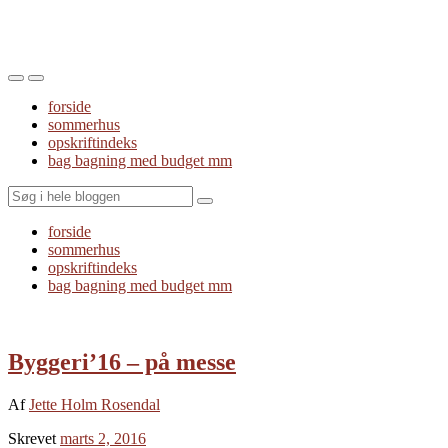
Toggle
Toggle
the
the
forside
mobile
search
sommerhus
menu
field
opskriftindeks
bag bagning med budget mm
Search
forside
sommerhus
opskriftindeks
bag bagning med budget mm
Byggeri’16 – på messe
Af
Jette Holm Rosendal
Skrevet
marts 2, 2016