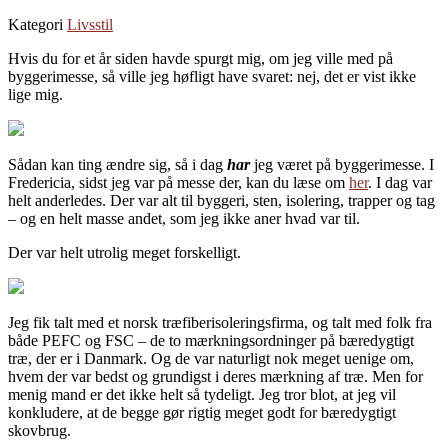
Kategori
Livsstil
Hvis du for et år siden havde spurgt mig, om jeg ville med på
byggerimesse, så ville jeg høfligt have svaret: nej, det er vist ikke
lige mig.
Sådan kan ting ændre sig, så i dag
har
jeg været på byggerimesse. I
Fredericia, sidst jeg var på messe der, kan du læse om
her
. I dag var
helt anderledes. Der var alt til byggeri, sten, isolering, trapper og tag
– og en helt masse andet, som jeg ikke aner hvad var til.
Der var helt utrolig meget forskelligt.
Jeg fik talt med et norsk træfiberisoleringsfirma, og talt med folk fra
både PEFC og FSC – de to mærkningsordninger på bæredygtigt
træ, der er i Danmark. Og de var naturligt nok meget uenige om,
hvem der var bedst og grundigst i deres mærkning af træ. Men for
menig mand er det ikke helt så tydeligt. Jeg tror blot, at jeg vil
konkludere, at de begge gør rigtig meget godt for bæredygtigt
skovbrug.