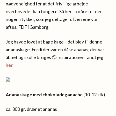
nødvendighed for at det frivillige arbejde
overhovedet kan fungere. Så her i foråret er der
nogen stykker, som jeg deltager i. Den ene var i
aftes. FDF i Gamborg.
Jeg havde lovet at bage kage – det blev til denne
ananaskage. Fordi der var en dåse ananas, der var
åbnet og skulle bruges 🙂 Inspirationen fandt jeg
her
.
Ananaskage med chokoladeganache
(10-12 stk)
ca. 300 gr. drænet ananas