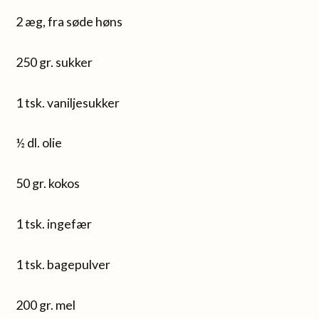
2 æg, fra søde høns
250 gr. sukker
1 tsk. vaniljesukker
½ dl. olie
50 gr. kokos
1 tsk. ingefær
1 tsk. bagepulver
200 gr. mel