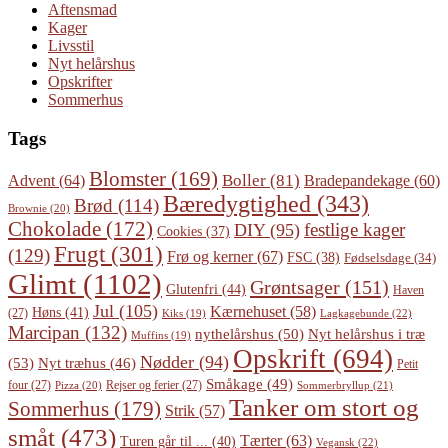
Aftensmad
Kager
Livsstil
Nyt helårshus
Opskrifter
Sommerhus
Tags
Blomster
(169)
Boller
(81)
Advent
(64)
Bradepandekage
(60)
Bæredygtighed
(343)
Brød
(114)
Brownie
(20)
Chokolade
(172)
festlige kager
DIY
(95)
Cookies
(37)
Frugt
(301)
(129)
Frø og kerner
(67)
FSC
(38)
Fødselsdage
(34)
Glimt
(1102)
Grøntsager
(151)
Glutenfri
(44)
Haven
Jul
(105)
Kærnehuset
(58)
Høns
(41)
(27)
Lagkagebunde
(22)
Kiks
(19)
Marcipan
(132)
Nyt helårshus i træ
nythelårshus
(50)
Muffins
(19)
Opskrift
(694)
Nødder
(94)
(53)
Nyt træhus
(46)
Petit
Småkage
(49)
four
(27)
Rejser og ferier
(27)
Pizza
(20)
Sommerbryllup
(21)
Tanker om stort og
Sommerhus
(179)
Strik
(57)
småt
(473)
Tærter
(63)
Turen går til ...
(40)
Vegansk
(22)