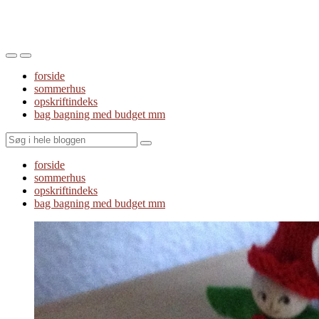
Toggle
Toggle
the
the
forside
mobile
search
sommerhus
menu
field
opskriftindeks
bag bagning med budget mm
Search
forside
sommerhus
opskriftindeks
bag bagning med budget mm