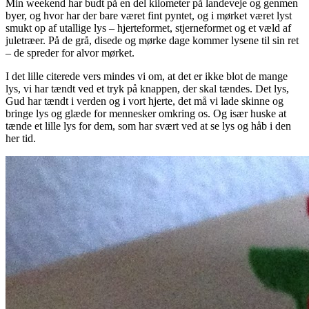
Min weekend har budt på en del kilometer på landeveje og genmen
byer, og hvor har der bare været fint pyntet, og i mørket været lyst
smukt op af utallige lys – hjerteformet, stjerneformet og et væld af
juletræer. På de grå, disede og mørke dage kommer lysene til sin ret
– de spreder for alvor mørket.
I det lille citerede vers mindes vi om, at det er ikke blot de mange
lys, vi har tændt ved et tryk på knappen, der skal tændes. Det lys,
Gud har tændt i verden og i vort hjerte, det må vi lade skinne og
bringe lys og glæde for mennesker omkring os. Og især huske at
tænde et lille lys for dem, som har svært ved at se lys og håb i den
her tid.