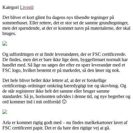
Kategori
Livsstil
Det bliver et kort glimt fra dagens nys tilsendte tegninger på
sommerhuset. Eller rettere, det er stor set de samme grundtegninger,
men det spændende, at der er kommet navn på materialerne, der skal
bruges.
Og udfordringen er at finde leverandører, der er FSC certificerede.
De findes, men det er bare ikke lige dem, byggefirmaet normalt har
handlet med. Så lige nu søges der efter en spær leverandør med et
FSC logo, hvilket bestemt er på markedet, så den løser sig nok.
Det hele bliver heller ikke lettere af, at der er forskellige
certificerings ordninger omkring bæredygtigt træ og skovbrug. Og
de står registrerer ikke helt det samme eller bruger samme
standarder. Så jo, horisonten udvides i denne tid, og nye begreber og
ord kommer ind i mit ordforråd 🙂
Arla er kommet rigtig godt med – nu findes mælkekartoner lavet af
FSC certificeret papir. Det er da bare den rigtige vej at gå.