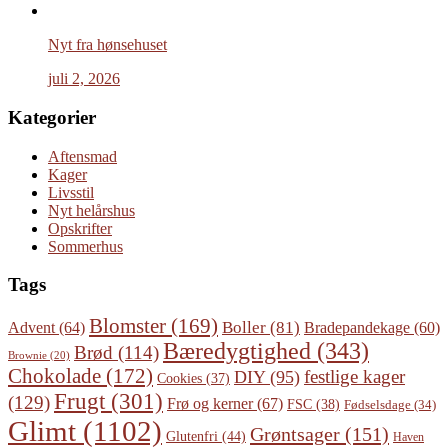
Nyt fra hønsehuset
juli 2, 2026
Kategorier
Aftensmad
Kager
Livsstil
Nyt helårshus
Opskrifter
Sommerhus
Tags
Blomster
(169)
Boller
(81)
Advent
(64)
Bradepandekage
(60)
Bæredygtighed
(343)
Brød
(114)
Brownie
(20)
Chokolade
(172)
festlige kager
DIY
(95)
Cookies
(37)
Frugt
(301)
(129)
Frø og kerner
(67)
FSC
(38)
Fødselsdage
(34)
Glimt
(1102)
Grøntsager
(151)
Glutenfri
(44)
Haven