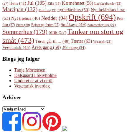
Jul
(105)
Kærnehuset
(58)
Høns
(41)
(27)
Lagkagebunde
(22)
Kiks
(19)
Marcipan
(132)
Nyt helårshus i træ
nythelårshus
(50)
Muffins
(19)
Opskrift
(694)
Nødder
(94)
(53)
Nyt træhus
(46)
Petit
Småkage
(49)
four
(27)
Rejser og ferier
(27)
Pizza
(20)
Sommerbryllup
(21)
Tanker om stort og
Sommerhus
(179)
Strik
(57)
småt
(473)
Tærter
(63)
Turen går til ...
(40)
Vegansk
(22)
Årets gang
(59)
Vegetarisk
(45)
Æblekage
(34)
Blogs jeg følger
Tanja Mortensen
Dalsgaard i Skivholme
Underet er at vi er til
Vegetarisk hverdag
Arkiver
Arkiver