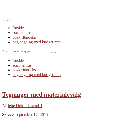
Toggle
Toggle
the
the
forside
mobile
search
sommerhus
menu
field
opskriftindeks
bag bagning med budget mm
Search
forside
sommerhus
opskriftindeks
bag bagning med budget mm
Tegninger med materialevalg
Af
Jette Holm Rosendal
Skrevet
september 17, 2015