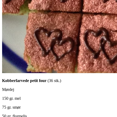
Kobberfarvede petit four
(36 stk.)
Mørdej
150 gr. mel
75 gr. smør
50 gr. flormelis