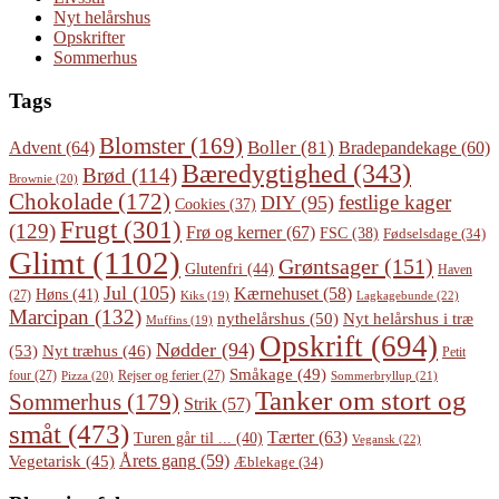
Nyt helårshus
Opskrifter
Sommerhus
Tags
Blomster
(169)
Boller
(81)
Advent
(64)
Bradepandekage
(60)
Bæredygtighed
(343)
Brød
(114)
Brownie
(20)
Chokolade
(172)
festlige kager
DIY
(95)
Cookies
(37)
Frugt
(301)
(129)
Frø og kerner
(67)
FSC
(38)
Fødselsdage
(34)
Glimt
(1102)
Grøntsager
(151)
Glutenfri
(44)
Haven
Jul
(105)
Kærnehuset
(58)
Høns
(41)
(27)
Lagkagebunde
(22)
Kiks
(19)
Marcipan
(132)
Nyt helårshus i træ
nythelårshus
(50)
Muffins
(19)
Opskrift
(694)
Nødder
(94)
(53)
Nyt træhus
(46)
Petit
Småkage
(49)
four
(27)
Rejser og ferier
(27)
Pizza
(20)
Sommerbryllup
(21)
Tanker om stort og
Sommerhus
(179)
Strik
(57)
småt
(473)
Tærter
(63)
Turen går til ...
(40)
Vegansk
(22)
Årets gang
(59)
Vegetarisk
(45)
Æblekage
(34)