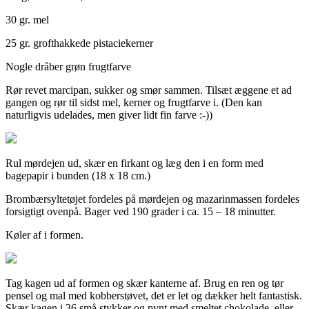
30 gr. mel
25 gr. grofthakkede pistaciekerner
Nogle dråber grøn frugtfarve
Rør revet marcipan, sukker og smør sammen. Tilsæt æggene et ad
gangen og rør til sidst mel, kerner og frugtfarve i. (Den kan
naturligvis udelades, men giver lidt fin farve :-))
Rul mørdejen ud, skær en firkant og læg den i en form med
bagepapir i bunden (18 x 18 cm.)
Brombærsyltetøjet fordeles på mørdejen og mazarinmassen fordeles
forsigtigt ovenpå. Bager ved 190 grader i ca. 15 – 18 minutter.
Køler af i formen.
Tag kagen ud af formen og skær kanterne af. Brug en ren og tør
pensel og mal med kobberstøvet, det er let og dækker helt fantastisk.
Skær kagen i 36 små stykker og pynt med smeltet chokolade, eller