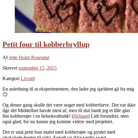
Petit four til kobberbryllup
Af
Jette Holm Rosendal
Skrevet
september 15, 2015
Kategori
Livsstil
En anledning til at eksperimentere, den lader jeg sjældent gå fra mig
🙂
Og denne gang skulle det være noget med kobberfarve. Det var ikke
lige det Middelfart havde mest af, men til slut fandt jeg et lille glas
fint kobberstøv i en helsekostbutik! (
Helsam
) Lidt forundret, men
også glad, for nu kunne jeg komme videre med projektet.
Det er små petit four malet med kobberstøv og pyntet med
chokolade hjerter til sidst. Enkelt og ikke særlig svært.