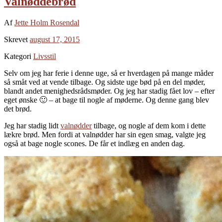
Valnøddebrød
Af
Jette Holm Rosendal
Skrevet
august 17, 2015
Kategori
Livsstil
Selv om jeg har ferie i denne uge, så er hverdagen på mange måder
så småt ved at vende tilbage. Og sidste uge bød på en del møder,
blandt andet menighedsrådsmøder. Og jeg har stadig fået lov – efter
eget ønske 🙂 – at bage til nogle af møderne. Og denne gang blev
det brød.
Jeg har stadig lidt
valnødder
tilbage, og nogle af dem kom i dette
lækre brød. Men fordi at valnødder har sin egen smag, valgte jeg
også at bage nogle scones. De får et indlæg en anden dag.