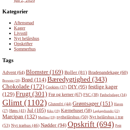
juli 2, 2026
Kategorier
Aftensmad
Kager
Livsstil
Nyt helårshus
Opskrifter
Sommerhus
Tags
Blomster
(169)
Boller
(81)
Advent
(64)
Bradepandekage
(60)
Bæredygtighed
(343)
Brød
(114)
Brownie
(20)
Chokolade
(172)
festlige kager
DIY
(95)
Cookies
(37)
Frugt
(301)
(129)
Frø og kerner
(67)
FSC
(38)
Fødselsdage
(34)
Glimt
(1102)
Grøntsager
(151)
Glutenfri
(44)
Haven
Jul
(105)
Kærnehuset
(58)
Høns
(41)
(27)
Lagkagebunde
(22)
Kiks
(19)
Marcipan
(132)
Nyt helårshus i træ
nythelårshus
(50)
Muffins
(19)
Opskrift
(694)
Nødder
(94)
(53)
Nyt træhus
(46)
Petit