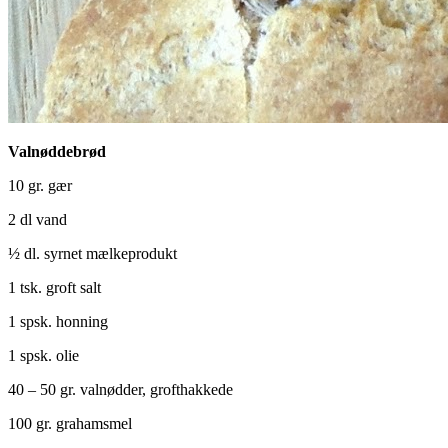
Valnøddebrød
10 gr. gær
2 dl vand
½ dl. syrnet mælkeprodukt
1 tsk. groft salt
1 spsk. honning
1 spsk. olie
40 – 50 gr. valnødder, grofthakkede
100 gr. grahamsmel