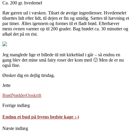
Ca. 200 gr. hvedemel
Rør gæren ud i væsken. Tilsæt de øvrige ingredienser. Hvedemelet
tilsættes lidt efter lidt, til dejen er fin og smidig. Sættes til hævning et
par timer. Æltes igennem og formes til et fladt brød. Efterhæver
mens ovnen varmer op til 200 grader. Bag brødet ca. 30 minutter og
afkøl det på en rist.
Jeg manglede lige et billede til mit kirkeblad i går – så endnu en
gang blev det mine små fairy roser der kom med 🙂 Men de er nu
også fine.
Ønsker dig en dejlig tirsdag.
Jette
Brød
Nødder
Opskrift
Forrige indlæg
Endnu et bud på byens bedste kage :-)
Næste indlæg