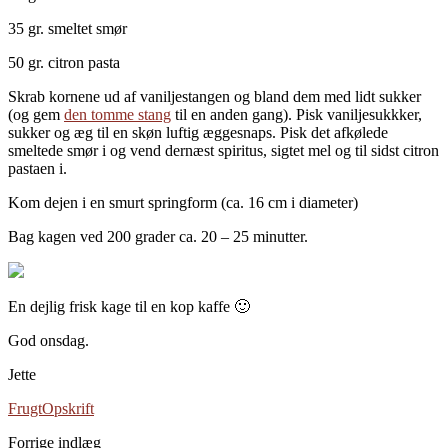
35 gr. smeltet smør
50 gr. citron pasta
Skrab kornene ud af vaniljestangen og bland dem med lidt sukker
(og gem
den tomme stang
til en anden gang). Pisk vaniljesukkker,
sukker og æg til en skøn luftig æggesnaps. Pisk det afkølede
smeltede smør i og vend dernæst spiritus, sigtet mel og til sidst citron
pastaen i.
Kom dejen i en smurt springform (ca. 16 cm i diameter)
Bag kagen ved 200 grader ca. 20 – 25 minutter.
En dejlig frisk kage til en kop kaffe 🙂
God onsdag.
Jette
Frugt
Opskrift
Forrige indlæg