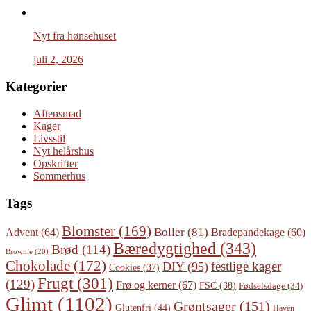
Nyt fra hønsehuset
juli 2, 2026
Kategorier
Aftensmad
Kager
Livsstil
Nyt helårshus
Opskrifter
Sommerhus
Tags
Blomster
(169)
Boller
(81)
Advent
(64)
Bradepandekage
(60)
Bæredygtighed
(343)
Brød
(114)
Brownie
(20)
Chokolade
(172)
festlige kager
DIY
(95)
Cookies
(37)
Frugt
(301)
(129)
Frø og kerner
(67)
FSC
(38)
Fødselsdage
(34)
Glimt
(1102)
Grøntsager
(151)
Glutenfri
(44)
Haven