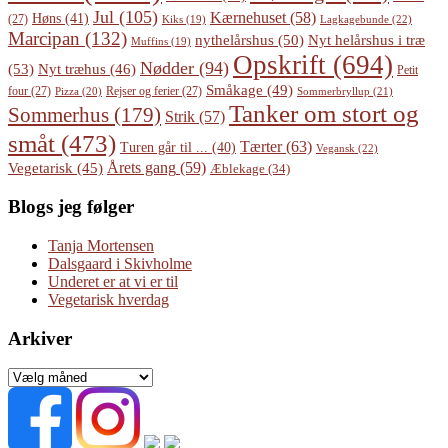
Jul
(105)
Kærnehuset
(58)
Høns
(41)
(27)
Lagkagebunde
(22)
Kiks
(19)
Marcipan
(132)
Nyt helårshus i træ
nythelårshus
(50)
Muffins
(19)
Opskrift
(694)
Nødder
(94)
(53)
Nyt træhus
(46)
Petit
Småkage
(49)
four
(27)
Rejser og ferier
(27)
Pizza
(20)
Sommerbryllup
(21)
Tanker om stort og
Sommerhus
(179)
Strik
(57)
småt
(473)
Tærter
(63)
Turen går til ...
(40)
Vegansk
(22)
Årets gang
(59)
Vegetarisk
(45)
Æblekage
(34)
Blogs jeg følger
Tanja Mortensen
Dalsgaard i Skivholme
Underet er at vi er til
Vegetarisk hverdag
Arkiver
Arkiver