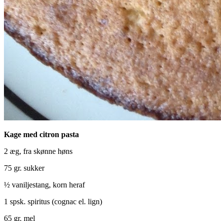
Kage med citron pasta
2 æg, fra skønne høns
75 gr. sukker
½ vaniljestang, korn heraf
1 spsk. spiritus (cognac el. lign)
65 gr. mel