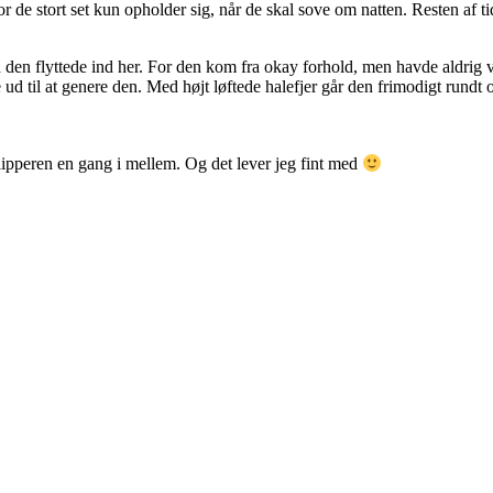
or de stort set kun opholder sig, når de skal sove om natten. Resten af 
n den flyttede ind her. For den kom fra okay forhold, men havde aldrig 
 ud til at genere den. Med højt løftede halefjer går den frimodigt rundt o
lipperen en gang i mellem. Og det lever jeg fint med