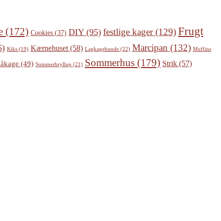
Frugt
e
(172)
festlige kager
(129)
DIY
(95)
Cookies
(37)
Marcipan
(132)
5)
Kærnehuset
(58)
Lagkagebunde
(22)
Kiks
(19)
Muffins
Sommerhus
(179)
Strik
(57)
åkage
(49)
Sommerbryllup
(21)