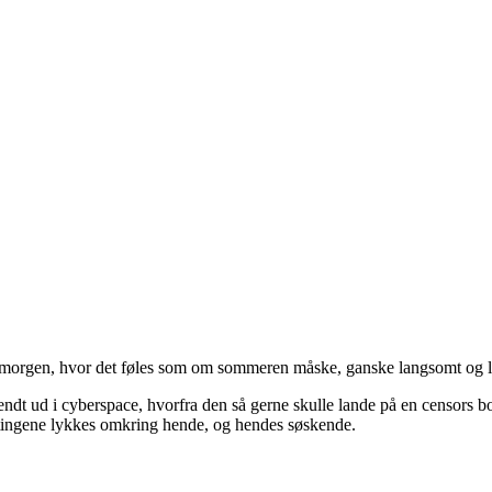
 morgen, hvor det føles som om sommeren måske, ganske langsomt og li
ndt ud i cyberspace, hvorfra den så gerne skulle lande på en censors b
t tingene lykkes omkring hende, og hendes søskende.