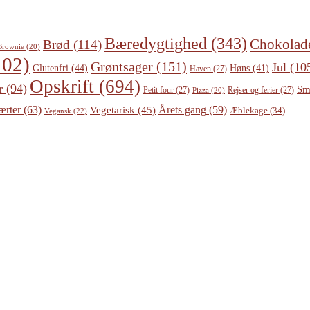
Bæredygtighed
(343)
Chokolad
Brød
(114)
Brownie
(20)
02)
Grøntsager
(151)
Jul
(10
Glutenfri
(44)
Høns
(41)
Haven
(27)
Opskrift
(694)
r
(94)
Sm
Petit four
(27)
Rejser og ferier
(27)
Pizza
(20)
ærter
(63)
Årets gang
(59)
Vegetarisk
(45)
Æblekage
(34)
Vegansk
(22)