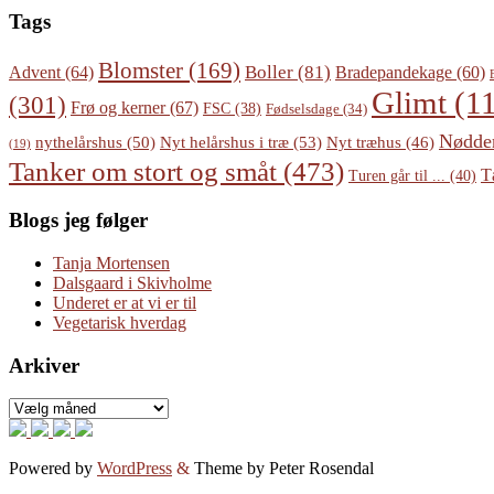
Tags
Blomster
(169)
Boller
(81)
Advent
(64)
Bradepandekage
(60)
Glimt
(11
(301)
Frø og kerner
(67)
FSC
(38)
Fødselsdage
(34)
Nødde
Nyt helårshus i træ
(53)
nythelårshus
(50)
Nyt træhus
(46)
(19)
Tanker om stort og småt
(473)
T
Turen går til ...
(40)
Blogs jeg følger
Tanja Mortensen
Dalsgaard i Skivholme
Underet er at vi er til
Vegetarisk hverdag
Arkiver
Arkiver
Powered by
WordPress
&
Theme by Peter Rosendal