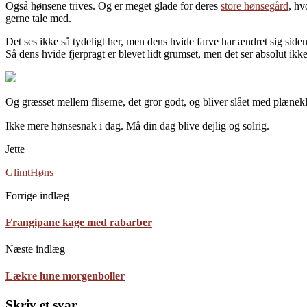
Også hønsene trives. Og er meget glade for deres
store hønsegård
, hv
gerne tale med.
Det ses ikke så tydeligt her, men dens hvide farve har ændret sig side
Så dens hvide fjerpragt er blevet lidt grumset, men det ser absolut ikke
Og græsset mellem fliserne, det gror godt, og bliver slået med plænek
Ikke mere hønsesnak i dag. Må din dag blive dejlig og solrig.
Jette
Glimt
Høns
Forrige indlæg
Frangipane kage med rabarber
Næste indlæg
Lækre lune morgenboller
Skriv et svar