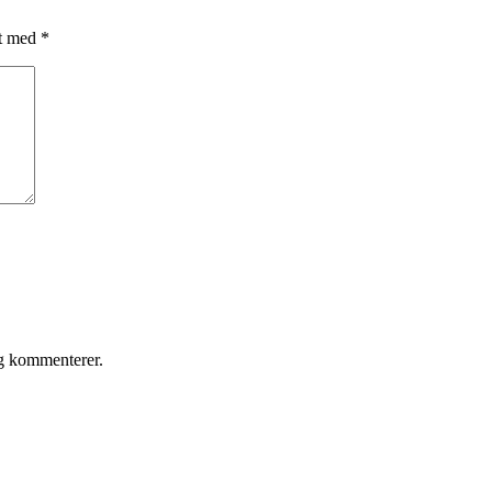
et med
*
eg kommenterer.