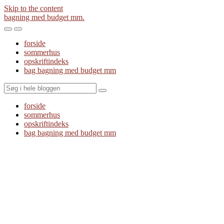
Skip to the content
bagning med budget mm.
Toggle
Toggle
the
the
forside
mobile
search
sommerhus
menu
field
opskriftindeks
bag bagning med budget mm
Search
forside
sommerhus
opskriftindeks
bag bagning med budget mm