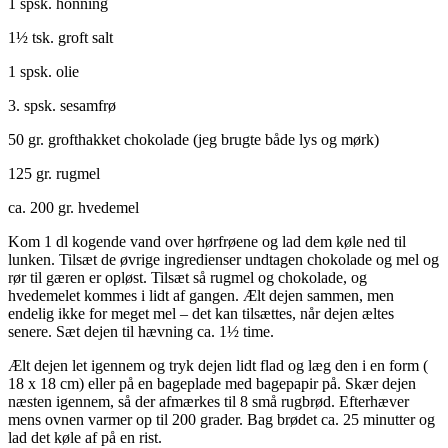
1 spsk. honning
1½ tsk. groft salt
1 spsk. olie
3. spsk. sesamfrø
50 gr. grofthakket chokolade (jeg brugte både lys og mørk)
125 gr. rugmel
ca. 200 gr. hvedemel
Kom 1 dl kogende vand over hørfrøene og lad dem køle ned til
lunken. Tilsæt de øvrige ingredienser undtagen chokolade og mel og
rør til gæren er opløst. Tilsæt så rugmel og chokolade, og
hvedemelet kommes i lidt af gangen. Ælt dejen sammen, men
endelig ikke for meget mel – det kan tilsættes, når dejen æltes
senere. Sæt dejen til hævning ca. 1½ time.
Ælt dejen let igennem og tryk dejen lidt flad og læg den i en form (
18 x 18 cm) eller på en bageplade med bagepapir på. Skær dejen
næsten igennem, så der afmærkes til 8 små rugbrød. Efterhæver
mens ovnen varmer op til 200 grader. Bag brødet ca. 25 minutter og
lad det køle af på en rist.