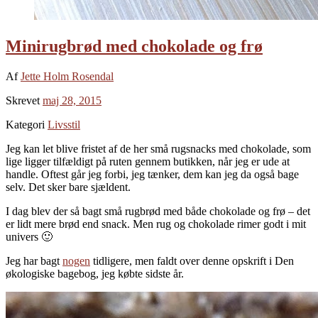
Minirugbrød med chokolade og frø
Af
Jette Holm Rosendal
Skrevet
maj 28, 2015
Kategori
Livsstil
Jeg kan let blive fristet af de her små rugsnacks med chokolade, som
lige ligger tilfældigt på ruten gennem butikken, når jeg er ude at
handle. Oftest går jeg forbi, jeg tænker, dem kan jeg da også bage
selv. Det sker bare sjældent.
I dag blev der så bagt små rugbrød med både chokolade og frø – det
er lidt mere brød end snack. Men rug og chokolade rimer godt i mit
univers 🙂
Jeg har bagt
nogen
tidligere, men faldt over denne opskrift i Den
økologiske bagebog, jeg købte sidste år.