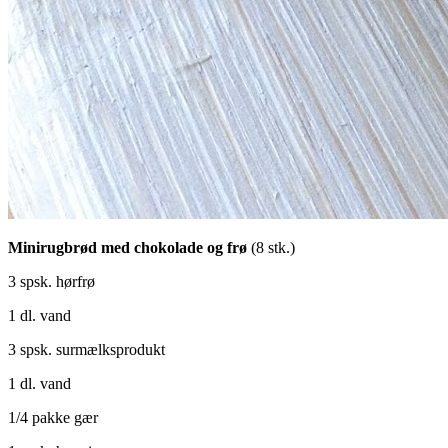
Minirugbrød med chokolade og frø
(8 stk.)
3 spsk. hørfrø
1 dl. vand
3 spsk. surmælksprodukt
1 dl. vand
1/4 pakke gær