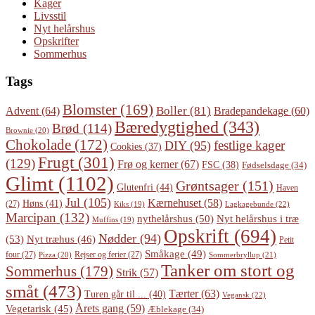
Kager
Livsstil
Nyt helårshus
Opskrifter
Sommerhus
Tags
Blomster
(169)
Boller
(81)
Advent
(64)
Bradepandekage
(60)
Bæredygtighed
(343)
Brød
(114)
Brownie
(20)
Chokolade
(172)
festlige kager
DIY
(95)
Cookies
(37)
Frugt
(301)
(129)
Frø og kerner
(67)
FSC
(38)
Fødselsdage
(34)
Glimt
(1102)
Grøntsager
(151)
Glutenfri
(44)
Haven
Jul
(105)
Kærnehuset
(58)
Høns
(41)
(27)
Lagkagebunde
(22)
Kiks
(19)
Marcipan
(132)
Nyt helårshus i træ
nythelårshus
(50)
Muffins
(19)
Opskrift
(694)
Nødder
(94)
(53)
Nyt træhus
(46)
Petit
Småkage
(49)
four
(27)
Rejser og ferier
(27)
Pizza
(20)
Sommerbryllup
(21)
Tanker om stort og
Sommerhus
(179)
Strik
(57)
småt
(473)
Tærter
(63)
Turen går til ...
(40)
Vegansk
(22)
Årets gang
(59)
Vegetarisk
(45)
Æblekage
(34)