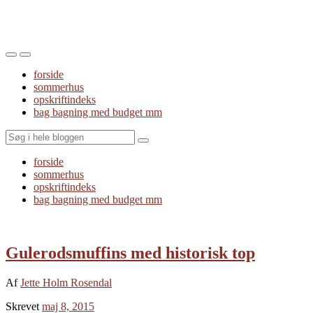
Toggle
Toggle
the
the
forside
mobile
search
sommerhus
menu
field
opskriftindeks
bag bagning med budget mm
Search
forside
sommerhus
opskriftindeks
bag bagning med budget mm
Gulerodsmuffins med historisk top
Af
Jette Holm Rosendal
Skrevet
maj 8, 2015