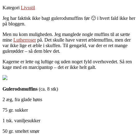
Kategori
Livsstil
Jeg har faktisk ikke bagt gulerodsmuffins før 🙂 i hvert fald ikke her
på bloggen.
Men nu kom muligheden. Jeg manglede nogle muffins til at sætte
mine
Lutherroser
på. Det skulle have været æblemuffins, men der
var ikke lige et æble i skuffen. Til gengæld, var der er ret mange
gulerødder – så dem blev det.
Kagerne er lette og luftige og uden noget fyld overhovedet. Så ren
kage med en marcipantop – det er ikke helt galt.
Gulerodsmuffins
(ca. 8 stk)
2 æg, fra glade høns
75 gr. sukker
1 tsk. vaniljesukker
50 gr. smeltet smør