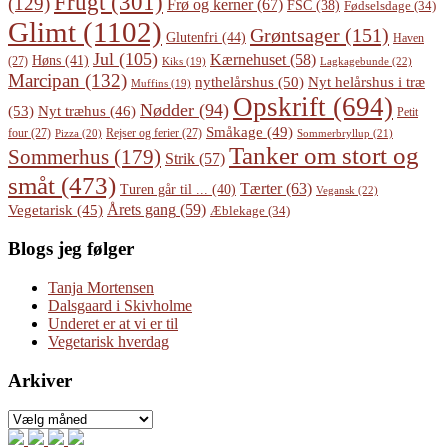
Frugt
(301)
(129)
Frø og kerner
(67)
FSC
(38)
Fødselsdage
(34)
Glimt
(1102)
Grøntsager
(151)
Glutenfri
(44)
Haven
Jul
(105)
Kærnehuset
(58)
Høns
(41)
(27)
Lagkagebunde
(22)
Kiks
(19)
Marcipan
(132)
Nyt helårshus i træ
nythelårshus
(50)
Muffins
(19)
Opskrift
(694)
Nødder
(94)
(53)
Nyt træhus
(46)
Petit
Småkage
(49)
four
(27)
Rejser og ferier
(27)
Pizza
(20)
Sommerbryllup
(21)
Tanker om stort og
Sommerhus
(179)
Strik
(57)
småt
(473)
Tærter
(63)
Turen går til ...
(40)
Vegansk
(22)
Årets gang
(59)
Vegetarisk
(45)
Æblekage
(34)
Blogs jeg følger
Tanja Mortensen
Dalsgaard i Skivholme
Underet er at vi er til
Vegetarisk hverdag
Arkiver
Arkiver