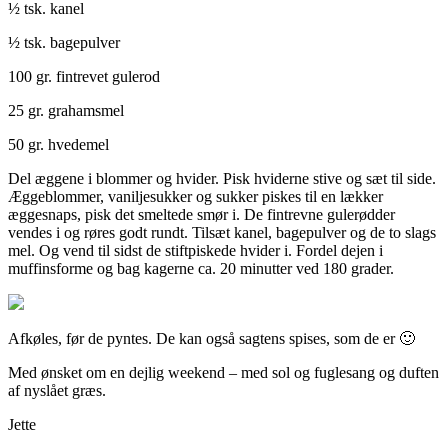
½ tsk. kanel
½ tsk. bagepulver
100 gr. fintrevet gulerod
25 gr. grahamsmel
50 gr. hvedemel
Del æggene i blommer og hvider. Pisk hviderne stive og sæt til side.
Æggeblommer, vaniljesukker og sukker piskes til en lækker
æggesnaps, pisk det smeltede smør i. De fintrevne gulerødder
vendes i og røres godt rundt. Tilsæt kanel, bagepulver og de to slags
mel. Og vend til sidst de stiftpiskede hvider i. Fordel dejen i
muffinsforme og bag kagerne ca. 20 minutter ved 180 grader.
Afkøles, før de pyntes. De kan også sagtens spises, som de er 🙂
Med ønsket om en dejlig weekend – med sol og fuglesang og duften
af nyslået græs.
Jette