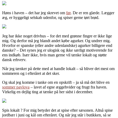
Høns i haven – det har jeg skrevet om
før
. De er ren glæde. Lægger
æg, er hyggeligt selskab udenfor, og spiser gerne tørt brød.
Jeg har ikke noget drivhus – for det med grønne fingre er ikke lige
mig. Og derfor må jeg blandt andet købe agurker. Og undrer mig.
Hvorfor er spanske (eller andre udenlandske) agurker billigere end
danske? – Det synes jeg er ulogisk og ikke særligt motiverende for
ens indkøb. Især ikke, hvis man gerne vil tænke lokalt og støtte
dansk erhverv.
Når jeg tænker på dette med at handle lokalt – så bliver det mest om
sommeren og i efteråret at det sker.
Og skal jeg komme i tanke om en opskrift – ja så må det blive en
sommer pavlova
– lavet af egne æggehvider og frugt fra haven.
Virkelig en dejlig ting at tænke på her sidst i december.
Spis lokalt ? For mig betyder det at spise efter sæsonen. Altså spise
jordbær i juni og kål om efteråret. Og når jeg står i butikken, så se