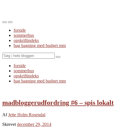
Toggle
Toggle
the
the
forside
mobile
search
sommerhus
menu
field
opskriftindeks
bag bagning med budget mm
Search
forside
sommerhus
opskriftindeks
bag bagning med budget mm
madbloggerudfordring #6 – spis lokalt
Af
Jette Holm Rosendal
Skrevet
december 29, 2014