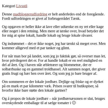
Kategori
Livsstil
Denne
madbloggerudfordring
er helt anderledes end de foregående.
Fordi udfordringen er givet af forbrugerrådet Tænk.
Og opgaven er heller ikke at lave eller udtænke en ny ret eller kage
eller noget i den retning. Men mere at tænke over, hvad betyder det
for mig at spise lokalt, handle lokalt og bruge lokale råvarer.
Og indrømmet – det er ikke noget, jeg har tænkt så meget over. Men
kommer alligevel med et par tanker og glimt.
For når man bor på landet, som jeg jo faktisk gør, så overser man let,
hvor privilegeret det er. For at handle lokalt er en reel mulighed en
del af året. Og i haven står æbletræer og blommetræ, der er
solbærbuske og en gammel troldhassel. Alt sammen noget, der giver
gratis frugt og bær hen over året. Og som jeg jo bare bruger af.
Om sommeren er der lokale jordbær. Dejlige og friske og er dyrket
på en mark et par kilometer væk. Prisen svarer til butikspiser, så
hvorfor ikke bare støtte den lokale gartner?
Og á propos de lokale jordbær – når jordbærsæsonen er slut, bruges
overskydende emballage til at sælge tomater i 🙂