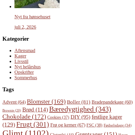
Nyt fra hønsehuset
juli 2, 2026
Kategorier
Aftensmad
Kager
Livsstil
Nyt helårshus
Opskrifter
Sommerhus
Tags
Blomster
(169)
Boller
(81)
Advent
(64)
Bradepandekage
(60)
Bæredygtighed
(343)
Brød
(114)
Brownie
(20)
Chokolade
(172)
festlige kager
DIY
(95)
Cookies
(37)
Frugt
(301)
(129)
Frø og kerner
(67)
FSC
(38)
Fødselsdage
(34)
Glimt
(1102)
Grøntsager
(151)
Glutenfri
(44)