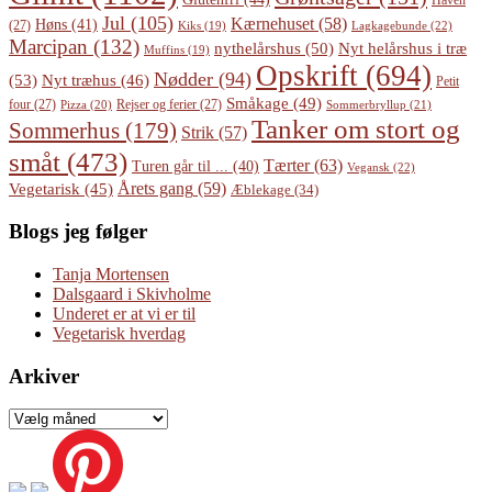
Haven
Jul
(105)
Kærnehuset
(58)
Høns
(41)
(27)
Lagkagebunde
(22)
Kiks
(19)
Marcipan
(132)
Nyt helårshus i træ
nythelårshus
(50)
Muffins
(19)
Opskrift
(694)
Nødder
(94)
(53)
Nyt træhus
(46)
Petit
Småkage
(49)
four
(27)
Rejser og ferier
(27)
Pizza
(20)
Sommerbryllup
(21)
Tanker om stort og
Sommerhus
(179)
Strik
(57)
småt
(473)
Tærter
(63)
Turen går til ...
(40)
Vegansk
(22)
Årets gang
(59)
Vegetarisk
(45)
Æblekage
(34)
Blogs jeg følger
Tanja Mortensen
Dalsgaard i Skivholme
Underet er at vi er til
Vegetarisk hverdag
Arkiver
Arkiver