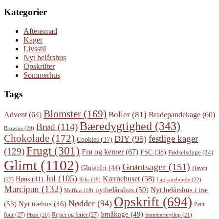
Kategorier
Aftensmad
Kager
Livsstil
Nyt helårshus
Opskrifter
Sommerhus
Tags
Blomster
(169)
Boller
(81)
Advent
(64)
Bradepandekage
(60)
Bæredygtighed
(343)
Brød
(114)
Brownie
(20)
Chokolade
(172)
festlige kager
DIY
(95)
Cookies
(37)
Frugt
(301)
(129)
Frø og kerner
(67)
FSC
(38)
Fødselsdage
(34)
Glimt
(1102)
Grøntsager
(151)
Glutenfri
(44)
Haven
Jul
(105)
Kærnehuset
(58)
Høns
(41)
(27)
Lagkagebunde
(22)
Kiks
(19)
Marcipan
(132)
Nyt helårshus i træ
nythelårshus
(50)
Muffins
(19)
Opskrift
(694)
Nødder
(94)
(53)
Nyt træhus
(46)
Petit
Småkage
(49)
four
(27)
Rejser og ferier
(27)
Pizza
(20)
Sommerbryllup
(21)