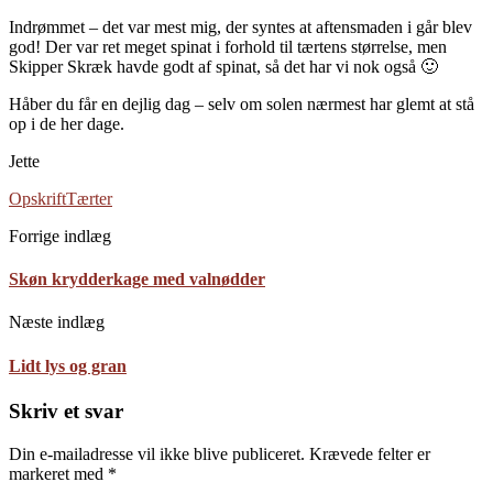
Indrømmet – det var mest mig, der syntes at aftensmaden i går blev
god! Der var ret meget spinat i forhold til tærtens størrelse, men
Skipper Skræk havde godt af spinat, så det har vi nok også 🙂
Håber du får en dejlig dag – selv om solen nærmest har glemt at stå
op i de her dage.
Jette
Opskrift
Tærter
Forrige indlæg
Skøn krydderkage med valnødder
Næste indlæg
Lidt lys og gran
Skriv et svar
Din e-mailadresse vil ikke blive publiceret.
Krævede felter er
markeret med
*