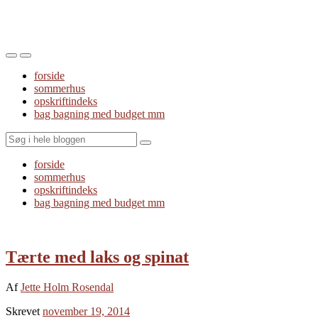
Toggle
Toggle
the
the
forside
mobile
search
sommerhus
menu
field
opskriftindeks
bag bagning med budget mm
Search
forside
sommerhus
opskriftindeks
bag bagning med budget mm
Tærte med laks og spinat
Af
Jette Holm Rosendal
Skrevet
november 19, 2014