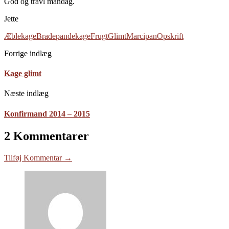
God og travl mandag.
Jette
Æblekage
Bradepandekage
Frugt
Glimt
Marcipan
Opskrift
Forrige indlæg
Kage glimt
Næste indlæg
Konfirmand 2014 – 2015
2 Kommentarer
Tilføj Kommentar →