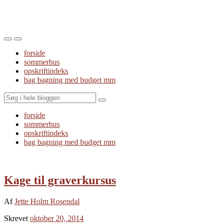
Toggle
Toggle
the
the
forside
mobile
search
sommerhus
menu
field
opskriftindeks
bag bagning med budget mm
Search
forside
sommerhus
opskriftindeks
bag bagning med budget mm
Kage til graverkursus
Af
Jette Holm Rosendal
Skrevet
oktober 20, 2014