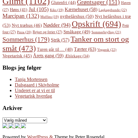
Glimt
(1102)
Grøntsager
(151)
Glutenfri
(44)
Haven
Jul
(105)
Kærnehuset
(58)
Høns
(41)
(27)
Lagkagebunde
(22)
Kiks
(19)
Marcipan
(132)
Nyt helårshus i træ
nythelårshus
(50)
Muffins
(19)
Opskrift
(694)
Nødder
(94)
(53)
Nyt træhus
(46)
Petit
Småkage
(49)
four
(27)
Rejser og ferier
(27)
Pizza
(20)
Sommerbryllup
(21)
Tanker om stort og
Sommerhus
(179)
Strik
(57)
småt
(473)
Tærter
(63)
Turen går til ...
(40)
Vegansk
(22)
Årets gang
(59)
Vegetarisk
(45)
Æblekage
(34)
Blogs jeg følger
Tanja Mortensen
Dalsgaard i Skivholme
Underet er at vi er til
Vegetarisk hverdag
Arkiver
Arkiver
Powered by
WordPress
&
Theme by Peter Rosendal