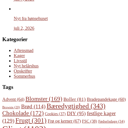
Nyt fra hønsehuset
juli 2, 2026
Kategorier
Aftensmad
Kager
Livsstil
Nyt helårshus
Opskrifter
Sommerhus
Tags
Blomster
(169)
Boller
(81)
Advent
(64)
Bradepandekage
(60)
Bæredygtighed
(343)
Brød
(114)
Brownie
(20)
Chokolade
(172)
festlige kager
DIY
(95)
Cookies
(37)
Frugt
(301)
(129)
Frø og kerner
(67)
FSC
(38)
Fødselsdage
(34)