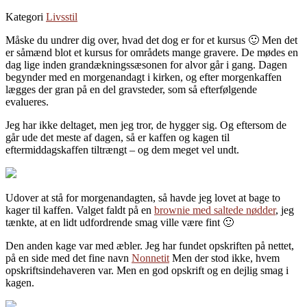
Kategori
Livsstil
Måske du undrer dig over, hvad det dog er for et kursus 🙂 Men det
er såmænd blot et kursus for områdets mange gravere. De mødes en
dag lige inden grandækningssæsonen for alvor går i gang. Dagen
begynder med en morgenandagt i kirken, og efter morgenkaffen
lægges der gran på en del gravsteder, som så efterfølgende
evalueres.
Jeg har ikke deltaget, men jeg tror, de hygger sig. Og eftersom de
går ude det meste af dagen, så er kaffen og kagen til
eftermiddagskaffen tiltrængt – og dem meget vel undt.
Udover at stå for morgenandagten, så havde jeg lovet at bage to
kager til kaffen. Valget faldt på en
brownie med saltede nødder
, jeg
tænkte, at en lidt udfordrende smag ville være fint 🙂
Den anden kage var med æbler. Jeg har fundet opskriften på nettet,
på en side med det fine navn
Nonnetit
Men der stod ikke, hvem
opskriftsindehaveren var. Men en god opskrift og en dejlig smag i
kagen.