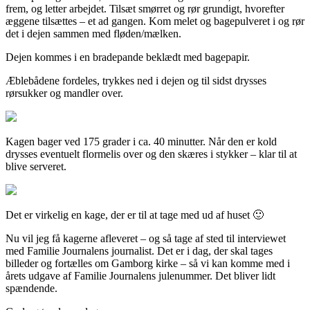
frem, og letter arbejdet. Tilsæt smørret og rør grundigt, hvorefter
æggene tilsættes – et ad gangen. Kom melet og bagepulveret i og rør
det i dejen sammen med fløden/mælken.
Dejen kommes i en bradepande beklædt med bagepapir.
Æblebådene fordeles, trykkes ned i dejen og til sidst drysses
rørsukker og mandler over.
Kagen bager ved 175 grader i ca. 40 minutter. Når den er kold
drysses eventuelt flormelis over og den skæres i stykker – klar til at
blive serveret.
Det er virkelig en kage, der er til at tage med ud af huset 🙂
Nu vil jeg få kagerne afleveret – og så tage af sted til interviewet
med Familie Journalens journalist. Det er i dag, der skal tages
billeder og fortælles om Gamborg kirke – så vi kan komme med i
årets udgave af Familie Journalens julenummer. Det bliver lidt
spændende.