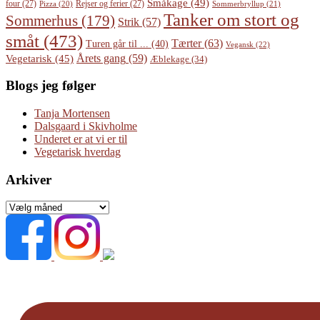
Småkage
(49)
four
(27)
Rejser og ferier
(27)
Pizza
(20)
Sommerbryllup
(21)
Tanker om stort og
Sommerhus
(179)
Strik
(57)
småt
(473)
Tærter
(63)
Turen går til ...
(40)
Vegansk
(22)
Årets gang
(59)
Vegetarisk
(45)
Æblekage
(34)
Blogs jeg følger
Tanja Mortensen
Dalsgaard i Skivholme
Underet er at vi er til
Vegetarisk hverdag
Arkiver
Arkiver