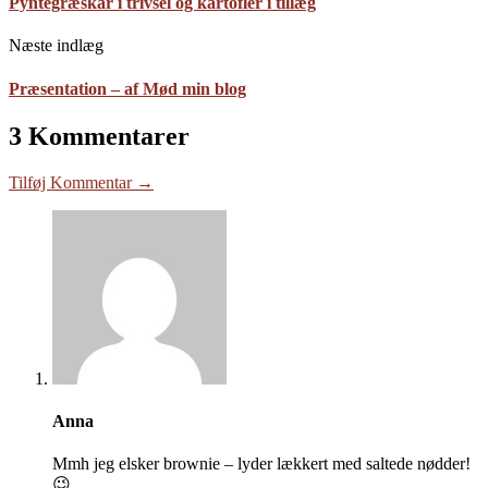
Pyntegræskar i trivsel og kartofler i tillæg
Næste indlæg
Præsentation – af Mød min blog
3 Kommentarer
Tilføj Kommentar →
Anna
Mmh jeg elsker brownie – lyder lækkert med saltede nødder!
😉