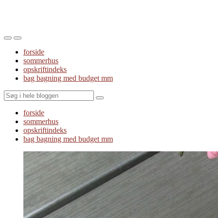
Toggle
Toggle
the
the
forside
mobile
search
sommerhus
menu
field
opskriftindeks
bag bagning med budget mm
Search
forside
sommerhus
opskriftindeks
bag bagning med budget mm