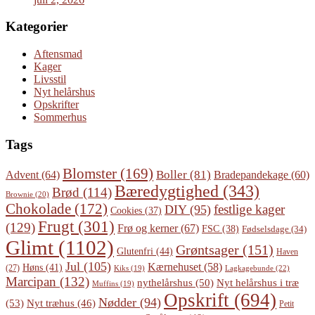
Kategorier
Aftensmad
Kager
Livsstil
Nyt helårshus
Opskrifter
Sommerhus
Tags
Blomster
(169)
Boller
(81)
Advent
(64)
Bradepandekage
(60)
Bæredygtighed
(343)
Brød
(114)
Brownie
(20)
Chokolade
(172)
festlige kager
DIY
(95)
Cookies
(37)
Frugt
(301)
(129)
Frø og kerner
(67)
FSC
(38)
Fødselsdage
(34)
Glimt
(1102)
Grøntsager
(151)
Glutenfri
(44)
Haven
Jul
(105)
Kærnehuset
(58)
Høns
(41)
(27)
Lagkagebunde
(22)
Kiks
(19)
Marcipan
(132)
Nyt helårshus i træ
nythelårshus
(50)
Muffins
(19)
Opskrift
(694)
Nødder
(94)
(53)
Nyt træhus
(46)
Petit