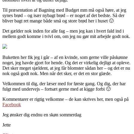
Til præsentation af Bagning med Budget mm må også høre, at jeg
synes brød – og især nybagt brød – er noget af det bedste. Så der
bliver bagt ret mange både små og store brød her i huset 🙂
Det gælder nok inden for alle fag – men jeg kan i hvert fald ind i
mellem godt komme i tvivl om, om jeg nu gør mit arbejde godt nok.
Buketten her fik jeg i går – af en kvinde, som gerne ville påskønne
noget, jeg havde gjort for hende. Og det er virkelig dejligt at opleve.
Det sker meget sjældent, at jeg får blomster sådan her – og det er nu
nok også godt nok. Men når det sker, er det en stor glæde.
Velkommen til dig, der læser med for første gang. Og dig, der har
fulgt med undervejs – fortsæt gerne med at kigge forbi 🙂
Kommentarer er rigtig velkomne – de kan skrives her, men også på
Facebook
Jeg ønsker dig endnu en skøn sommerdag
Jette