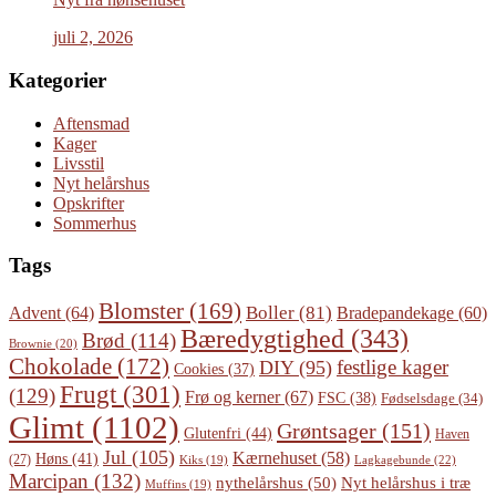
juli 2, 2026
Kategorier
Aftensmad
Kager
Livsstil
Nyt helårshus
Opskrifter
Sommerhus
Tags
Blomster
(169)
Boller
(81)
Advent
(64)
Bradepandekage
(60)
Bæredygtighed
(343)
Brød
(114)
Brownie
(20)
Chokolade
(172)
festlige kager
DIY
(95)
Cookies
(37)
Frugt
(301)
(129)
Frø og kerner
(67)
FSC
(38)
Fødselsdage
(34)
Glimt
(1102)
Grøntsager
(151)
Glutenfri
(44)
Haven
Jul
(105)
Kærnehuset
(58)
Høns
(41)
(27)
Lagkagebunde
(22)
Kiks
(19)
Marcipan
(132)
Nyt helårshus i træ
nythelårshus
(50)
Muffins
(19)