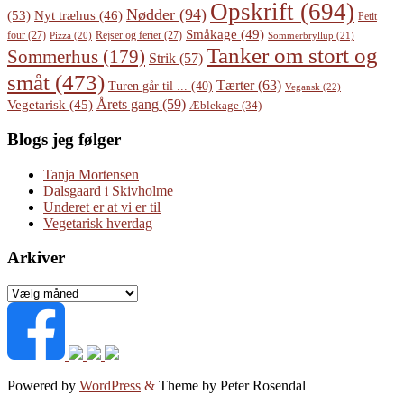
Opskrift
(694)
Nødder
(94)
(53)
Nyt træhus
(46)
Petit
Småkage
(49)
four
(27)
Rejser og ferier
(27)
Pizza
(20)
Sommerbryllup
(21)
Tanker om stort og
Sommerhus
(179)
Strik
(57)
småt
(473)
Tærter
(63)
Turen går til ...
(40)
Vegansk
(22)
Årets gang
(59)
Vegetarisk
(45)
Æblekage
(34)
Blogs jeg følger
Tanja Mortensen
Dalsgaard i Skivholme
Underet er at vi er til
Vegetarisk hverdag
Arkiver
Arkiver
Powered by
WordPress
&
Theme by Peter Rosendal