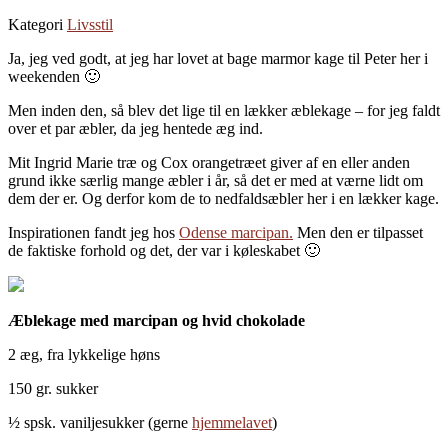
Kategori
Livsstil
Ja, jeg ved godt, at jeg har lovet at bage marmor kage til Peter her i
weekenden 🙂
Men inden den, så blev det lige til en lækker æblekage – for jeg faldt
over et par æbler, da jeg hentede æg ind.
Mit Ingrid Marie træ og Cox orangetræet giver af en eller anden
grund ikke særlig mange æbler i år, så det er med at værne lidt om
dem der er. Og derfor kom de to nedfaldsæbler her i en lækker kage.
Inspirationen fandt jeg hos
Odense marcipan.
Men den er tilpasset
de faktiske forhold og det, der var i køleskabet 🙂
Æblekage med marcipan og hvid chokolade
2 æg, fra lykkelige høns
150 gr. sukker
½ spsk. vaniljesukker (gerne
hjemmelavet
)