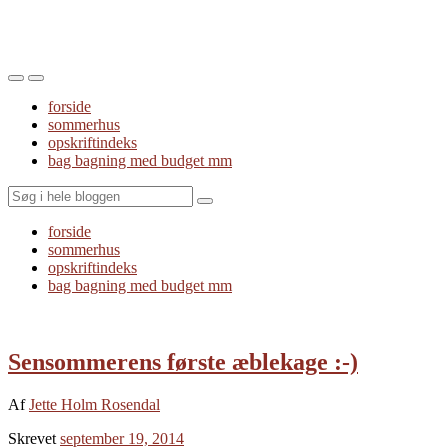
Toggle
Toggle
the
the
forside
mobile
search
sommerhus
menu
field
opskriftindeks
bag bagning med budget mm
Search
forside
sommerhus
opskriftindeks
bag bagning med budget mm
Sensommerens første æblekage :-)
Af
Jette Holm Rosendal
Skrevet
september 19, 2014