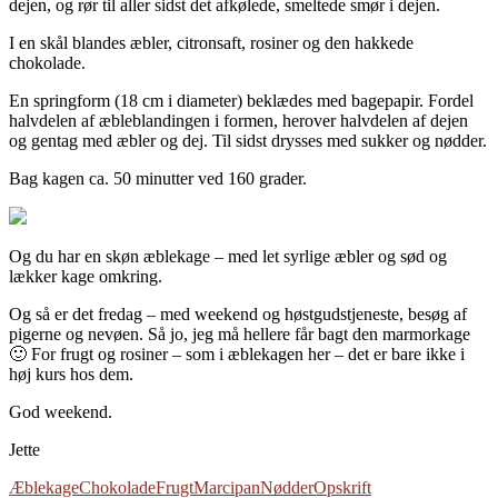
dejen, og rør til aller sidst det afkølede, smeltede smør i dejen.
I en skål blandes æbler, citronsaft, rosiner og den hakkede
chokolade.
En springform (18 cm i diameter) beklædes med bagepapir. Fordel
halvdelen af æbleblandingen i formen, herover halvdelen af dejen
og gentag med æbler og dej. Til sidst drysses med sukker og nødder.
Bag kagen ca. 50 minutter ved 160 grader.
Og du har en skøn æblekage – med let syrlige æbler og sød og
lækker kage omkring.
Og så er det fredag – med weekend og høstgudstjeneste, besøg af
pigerne og nevøen. Så jo, jeg må hellere får bagt den marmorkage
🙂 For frugt og rosiner – som i æblekagen her – det er bare ikke i
høj kurs hos dem.
God weekend.
Jette
Æblekage
Chokolade
Frugt
Marcipan
Nødder
Opskrift