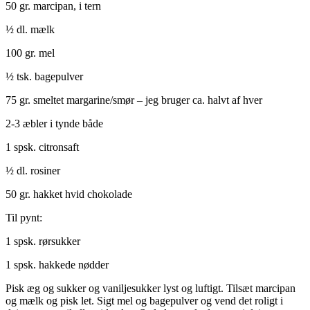
50 gr. marcipan, i tern
½ dl. mælk
100 gr. mel
½ tsk. bagepulver
75 gr. smeltet margarine/smør – jeg bruger ca. halvt af hver
2-3 æbler i tynde både
1 spsk. citronsaft
½ dl. rosiner
50 gr. hakket hvid chokolade
Til pynt:
1 spsk. rørsukker
1 spsk. hakkede nødder
Pisk æg og sukker og vaniljesukker lyst og luftigt. Tilsæt marcipan
og mælk og pisk let. Sigt mel og bagepulver og vend det roligt i