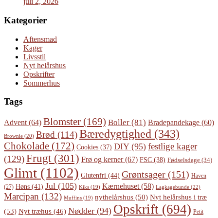
juli 2, 2026
Kategorier
Aftensmad
Kager
Livsstil
Nyt helårshus
Opskrifter
Sommerhus
Tags
Blomster
(169)
Boller
(81)
Advent
(64)
Bradepandekage
(60)
Bæredygtighed
(343)
Brød
(114)
Brownie
(20)
Chokolade
(172)
festlige kager
DIY
(95)
Cookies
(37)
Frugt
(301)
(129)
Frø og kerner
(67)
FSC
(38)
Fødselsdage
(34)
Glimt
(1102)
Grøntsager
(151)
Glutenfri
(44)
Haven
Jul
(105)
Kærnehuset
(58)
Høns
(41)
(27)
Lagkagebunde
(22)
Kiks
(19)
Marcipan
(132)
Nyt helårshus i træ
nythelårshus
(50)
Muffins
(19)
Opskrift
(694)
Nødder
(94)
(53)
Nyt træhus
(46)
Petit