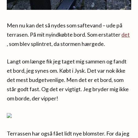
Men nu kan det så nydes som saftevand – ude på
terrasen. På mit nyindkøbte bord. Som erstatter
det
, som blev splintret, da stormen hærgede.
Langt om længe fik jeg taget mig sammen og fandt
et bord, jeg synes om. Købt i Jysk. Det var nok ikke
det mest budgetvenlige. Men det er et bord, som
står godt fast. Og det er vigtigt. Jeg bryder mig ikke
om borde, der vipper!
Terrassen har også fået lidt nye blomster. For da jeg