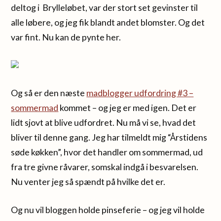
deltog i Brylleløbet, var der stort set gevinster til
alle løbere, og jeg fik blandt andet blomster. Og det
var fint. Nu kan de pynte her.
Og så er den næste
madblogger udfordring #3 –
sommermad
kommet – og jeg er med igen. Det er
lidt sjovt at blive udfordret. Nu må vi se, hvad det
bliver til denne gang. Jeg har tilmeldt mig “Årstidens
søde køkken”, hvor det handler om sommermad, ud
fra tre givne råvarer, somskal indgå i besvarelsen.
Nu venter jeg så spændt på hvilke det er.
Og nu vil bloggen holde pinseferie – og jeg vil holde