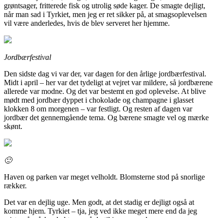
grøntsager, fritterede fisk og utrolig søde kager. De smagte dejligt,
når man sad i Tyrkiet, men jeg er ret sikker på, at smagsoplevelsen
vil være anderledes, hvis de blev serveret her hjemme.
Jordbærfestival
Den sidste dag vi var der, var dagen for den årlige jordbærfestival.
Midt i april – her var det tydeligt at vejret var mildere, så jordbærene
allerede var modne. Og det var bestemt en god oplevelse. At blive
mødt med jordbær dyppet i chokolade og champagne i glasset
klokken 8 om morgenen – var festligt. Og resten af dagen var
jordbær det gennemgående tema. Og bærene smagte vel og mærke
skønt.
🙂
Haven og parken var meget velholdt. Blomsterne stod på snorlige
rækker.
Det var en dejlig uge. Men godt, at det stadig er dejligt også at
komme hjem. Tyrkiet – tja, jeg ved ikke meget mere end da jeg