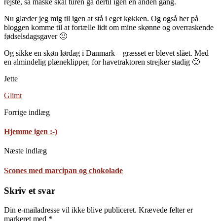
rejste, så måske skal turen gå dertil igen en anden gang.
Nu glæder jeg mig til igen at stå i eget køkken. Og også her på
bloggen komme til at fortælle lidt om mine skønne og overraskende
fødselsdagsgaver 🙂
Og sikke en skøn lørdag i Danmark – græsset er blevet slået. Med
en almindelig plæneklipper, for havetraktoren strejker stadig 🙂
Jette
Glimt
Forrige indlæg
Hjemme igen :-)
Næste indlæg
Scones med marcipan og chokolade
Skriv et svar
Din e-mailadresse vil ikke blive publiceret.
Krævede felter er
markeret med
*