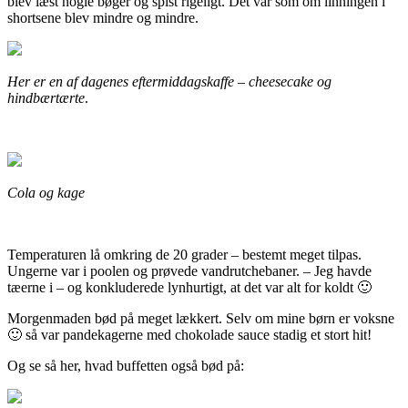
blev læst nogle bøger og spist rigeligt. Det var som om linningen i
shortsene blev mindre og mindre.
Her er en af dagenes eftermiddagskaffe – cheesecake og
hindbærtærte
.
Cola og kage
Temperaturen lå omkring de 20 grader – bestemt meget tilpas.
Ungerne var i poolen og prøvede vandrutchebaner. – Jeg havde
tæerne i – og konkluderede lynhurtigt, at det var alt for koldt 🙂
Morgenmaden bød på meget lækkert. Selv om mine børn er voksne
🙂 så var pandekagerne med chokolade sauce stadig et stort hit!
Og se så her, hvad buffetten også bød på: