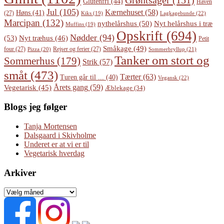
Grøntsager
(151)
Glutenfri
(44)
Haven
Jul
(105)
Kærnehuset
(58)
Høns
(41)
(27)
Lagkagebunde
(22)
Kiks
(19)
Marcipan
(132)
Nyt helårshus i træ
nythelårshus
(50)
Muffins
(19)
Opskrift
(694)
Nødder
(94)
(53)
Nyt træhus
(46)
Petit
Småkage
(49)
four
(27)
Rejser og ferier
(27)
Pizza
(20)
Sommerbryllup
(21)
Tanker om stort og
Sommerhus
(179)
Strik
(57)
småt
(473)
Tærter
(63)
Turen går til ...
(40)
Vegansk
(22)
Årets gang
(59)
Vegetarisk
(45)
Æblekage
(34)
Blogs jeg følger
Tanja Mortensen
Dalsgaard i Skivholme
Underet er at vi er til
Vegetarisk hverdag
Arkiver
Arkiver