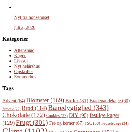
Nyt fra hønsehuset
juli 2, 2026
Kategorier
Aftensmad
Kager
Livsstil
Nyt helårshus
Opskrifter
Sommerhus
Tags
Blomster
(169)
Boller
(81)
Advent
(64)
Bradepandekage
(60)
Bæredygtighed
(343)
Brød
(114)
Brownie
(20)
Chokolade
(172)
festlige kager
DIY
(95)
Cookies
(37)
Frugt
(301)
(129)
Frø og kerner
(67)
FSC
(38)
Fødselsdage
(34)
Glimt
(1102)