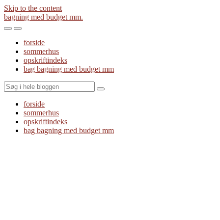
Skip to the content
bagning med budget mm.
Toggle
Toggle
the
the
forside
mobile
search
sommerhus
menu
field
opskriftindeks
bag bagning med budget mm
Search
forside
sommerhus
opskriftindeks
bag bagning med budget mm