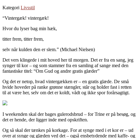
Kategori
Livsstil
“Vintergæk! vintergæk!
Hvor du lyser bag min hæk,
titter frem, titter frem,
selv når kulden den er slem.” (Michael Nielsen)
Det vers klingede i mit hoved her til morgen. Det er fra en sang, jeg
synger til kor – og som stammer fra en samling af sange med den
fantastiske titel: “Om Gud og andre gratis glæder”
Og det er netop, hvad vintergækken er – en gratis glæde. De små
hvide hoveder på ranke grønne stængler, står og holder fast i retten
til at være her, selv om det er koldt, vådt og ikke spor forårsagtigt.
I weekenden skal der bages gulerodsbrud – for Trine er på besøg, og
det er hende, der ligger inde med opskriften.
Og så skal der tænkes på korkage. For at synge med i et kor er – ud
over at synge og glæden ved det – også ensbetydende med kaffe- og