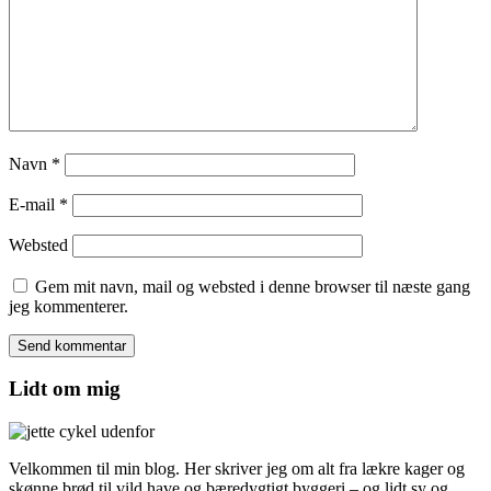
Navn
*
E-mail
*
Websted
Gem mit navn, mail og websted i denne browser til næste gang
jeg kommenterer.
Lidt om mig
Velkommen til min blog. Her skriver jeg om alt fra lækre kager og
skønne brød til vild have og bæredygtigt byggeri – og lidt sy og