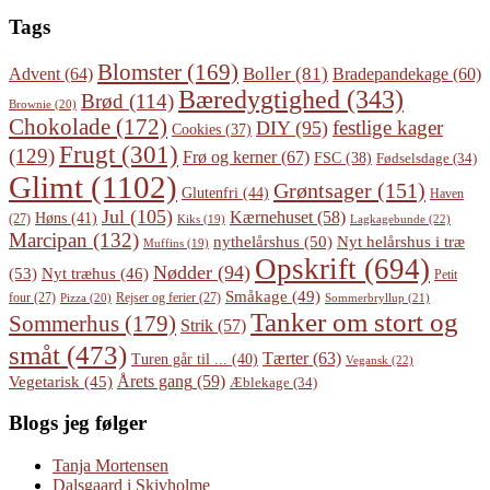
Tags
Blomster
(169)
Boller
(81)
Advent
(64)
Bradepandekage
(60)
Bæredygtighed
(343)
Brød
(114)
Brownie
(20)
Chokolade
(172)
festlige kager
DIY
(95)
Cookies
(37)
Frugt
(301)
(129)
Frø og kerner
(67)
FSC
(38)
Fødselsdage
(34)
Glimt
(1102)
Grøntsager
(151)
Glutenfri
(44)
Haven
Jul
(105)
Kærnehuset
(58)
Høns
(41)
(27)
Lagkagebunde
(22)
Kiks
(19)
Marcipan
(132)
Nyt helårshus i træ
nythelårshus
(50)
Muffins
(19)
Opskrift
(694)
Nødder
(94)
(53)
Nyt træhus
(46)
Petit
Småkage
(49)
four
(27)
Rejser og ferier
(27)
Pizza
(20)
Sommerbryllup
(21)
Tanker om stort og
Sommerhus
(179)
Strik
(57)
småt
(473)
Tærter
(63)
Turen går til ...
(40)
Vegansk
(22)
Årets gang
(59)
Vegetarisk
(45)
Æblekage
(34)
Blogs jeg følger
Tanja Mortensen
Dalsgaard i Skivholme