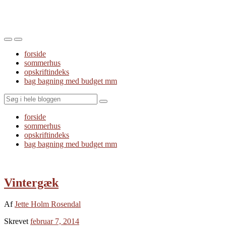
Toggle
Toggle
the
the
forside
mobile
search
sommerhus
menu
field
opskriftindeks
bag bagning med budget mm
Search
forside
sommerhus
opskriftindeks
bag bagning med budget mm
Vintergæk
Af
Jette Holm Rosendal
Skrevet
februar 7, 2014