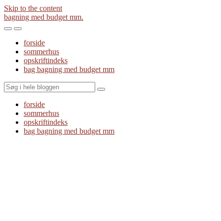
Skip to the content
bagning med budget mm.
Toggle
Toggle
the
the
forside
mobile
search
sommerhus
menu
field
opskriftindeks
bag bagning med budget mm
Search
forside
sommerhus
opskriftindeks
bag bagning med budget mm