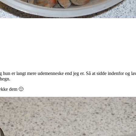
. Og hun er langt mere udemenneske end jeg er. Så at sidde indenfor og l
lhegn.
nække dem 🙂