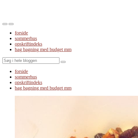
Toggle
Toggle
the
the
forside
mobile
search
sommerhus
menu
field
opskriftindeks
bag bagning med budget mm
Search
forside
sommerhus
opskriftindeks
bag bagning med budget mm