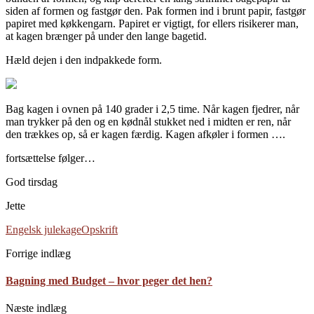
siden af formen og fastgør den. Pak formen ind i brunt papir, fastgør
papiret med køkkengarn. Papiret er vigtigt, for ellers risikerer man,
at kagen brænger på under den lange bagetid.
Hæld dejen i den indpakkede form.
Bag kagen i ovnen på 140 grader i 2,5 time. Når kagen fjedrer, når
man trykker på den og en kødnål stukket ned i midten er ren, når
den trækkes op, så er kagen færdig. Kagen afkøler i formen ….
fortsættelse følger…
God tirsdag
Jette
Engelsk julekage
Opskrift
Forrige indlæg
Bagning med Budget – hvor peger det hen?
Næste indlæg