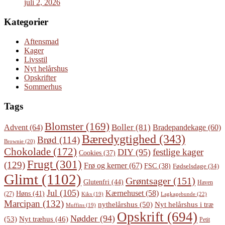
juli 2, 2026
Kategorier
Aftensmad
Kager
Livsstil
Nyt helårshus
Opskrifter
Sommerhus
Tags
Blomster
(169)
Boller
(81)
Advent
(64)
Bradepandekage
(60)
Bæredygtighed
(343)
Brød
(114)
Brownie
(20)
Chokolade
(172)
festlige kager
DIY
(95)
Cookies
(37)
Frugt
(301)
(129)
Frø og kerner
(67)
FSC
(38)
Fødselsdage
(34)
Glimt
(1102)
Grøntsager
(151)
Glutenfri
(44)
Haven
Jul
(105)
Kærnehuset
(58)
Høns
(41)
(27)
Lagkagebunde
(22)
Kiks
(19)
Marcipan
(132)
Nyt helårshus i træ
nythelårshus
(50)
Muffins
(19)
Opskrift
(694)
Nødder
(94)
(53)
Nyt træhus
(46)
Petit