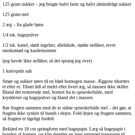
125 gram sukker – jeg brugte halvt farin og halvt almindeligt sukker
125 gram mel
2 æg – fra glade høns
1/4 tsk. bagepulver
1/2 tsk. kanel, stødt ingefær, allehånde, stødte nelliker, revet
muskatnød og kardemomme
(jeg havde ikke nelliker, så det sprang jeg over)
1 knivspids salt
Smør og sukker røres til en blød homogen masse. Æggene tilsættes
et efter et. Tilsæt lidt af melet efter hvert æg, så massen ikke skiller.
Bland det resterende mel, bortset fra to spiseskefulde, med
krydderier og bagepulver og bland det i massen.
Rør frugten sammen med de to sidste spiseskefulde mel – det gør, at
frugten ikke synker til bunds i dejen. Fold dejen og frugten sammen,
så frugten er ligeligt fordelt.
Beklæd en 18 cm springform med bagepapir. Læg så bagepapir i
bunden af formen, og klip derefter en lang strimmel bagepapir til