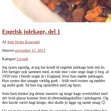
Engelsk julekage, del 1
Af
Jette Holm Rosendal
Skrevet
november 12, 2013
Kategori
Livsstil
Jeg synes egenlig, at jeg har kendt til engelsk julekage hele mit liv.
Det hænger nok sammen med, at min mor i sine unge dage (i beg. af
1950’erne ) boede nogle år i England, hvor hun mødte julekagen.
Hun syntes den smagte vældig godt – fyldt med rosiner og nødder
og andet godt. Så hun tog opskriften med sig hjem.
Som barn husker jeg denne massive og tunge kage overtrykket med
stiv hvid glasur komme frem til eftermiddagskaffen i juledagene. Og
den havde været bagt længe, den skulle jo ligge og samle smag 🙂
Og nu er jeg i gang med dette års engelske julekage. Opskriften har