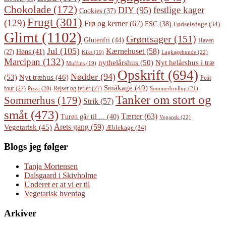
Chokolade
(172)
festlige kager
DIY
(95)
Cookies
(37)
Frugt
(301)
(129)
Frø og kerner
(67)
FSC
(38)
Fødselsdage
(34)
Glimt
(1102)
Grøntsager
(151)
Glutenfri
(44)
Haven
Jul
(105)
Kærnehuset
(58)
Høns
(41)
(27)
Lagkagebunde
(22)
Kiks
(19)
Marcipan
(132)
Nyt helårshus i træ
nythelårshus
(50)
Muffins
(19)
Opskrift
(694)
Nødder
(94)
(53)
Nyt træhus
(46)
Petit
Småkage
(49)
four
(27)
Rejser og ferier
(27)
Pizza
(20)
Sommerbryllup
(21)
Tanker om stort og
Sommerhus
(179)
Strik
(57)
småt
(473)
Tærter
(63)
Turen går til ...
(40)
Vegansk
(22)
Årets gang
(59)
Vegetarisk
(45)
Æblekage
(34)
Blogs jeg følger
Tanja Mortensen
Dalsgaard i Skivholme
Underet er at vi er til
Vegetarisk hverdag
Arkiver