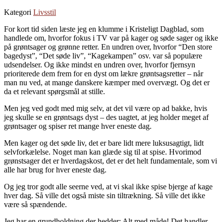
Kategori
Livsstil
For kort tid siden læste jeg en klumme i Kristeligt Dagblad, som
handlede om, hvorfor fokus i TV var på kager og søde sager og ikke
på grøntsager og grønne retter. En undren over, hvorfor “Den store
bagedyst”, “Det søde liv”, “Kagekampen” osv. var så populære
udsendelser. Og ikke mindst en undren over, hvorfor fjernsyn
prioriterede dem frem for en dyst om lækre grøntsagsretter – når
man nu ved, at mange danskere kæmper med overvægt. Og det er
da et relevant spørgsmål at stille.
Men jeg ved godt med mig selv, at det vil være op ad bakke, hvis
jeg skulle se en grøntsags dyst – des uagtet, at jeg holder meget af
grøntsager og spiser ret mange hver eneste dag.
Men kager og det søde liv, det er bare lidt mere luksusagtigt, lidt
selvforkælelse. Noget man kan glæde sig til at spise. Hvorimod
grønstsager det er hverdagskost, det er det helt fundamentale, som vi
alle har brug for hver eneste dag.
Og jeg tror godt alle seerne ved, at vi skal ikke spise bjerge af kage
hver dag. Så ville det også miste sin tiltrækning. Så ville det ikke
være så spændende.
Jeg har en grundholdning der hedder: Alt med måde! Det handler