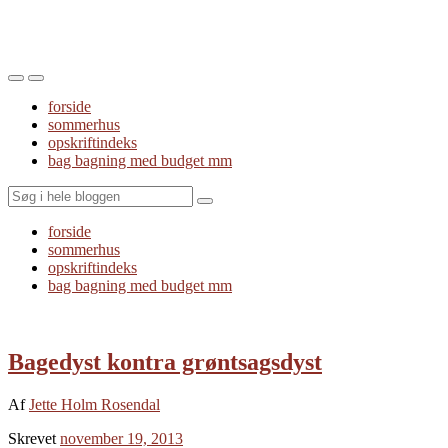
Toggle
Toggle
the
the
forside
mobile
search
sommerhus
menu
field
opskriftindeks
bag bagning med budget mm
Search
forside
sommerhus
opskriftindeks
bag bagning med budget mm
Bagedyst kontra grøntsagsdyst
Af
Jette Holm Rosendal
Skrevet
november 19, 2013