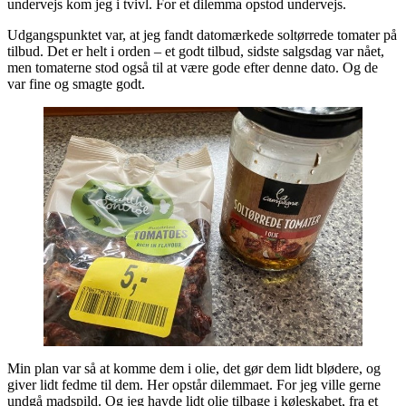
undervejs kom jeg i tvivl. For et dilemma opstod undervejs.
Udgangspunktet var, at jeg fandt datomærkede soltørrede tomater på
tilbud. Det er helt i orden – et godt tilbud, sidste salgsdag var nået,
men tomaterne stod også til at være gode efter denne dato. Og de
var fine og smagte godt.
Min plan var så at komme dem i olie, det gør dem lidt blødere, og
giver lidt fedme til dem. Her opstår dilemmaet. For jeg ville gerne
undgå madspild. Og jeg havde lidt olie tilbage i køleskabet, fra et