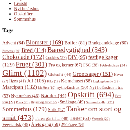
Livsstil
Nyt helårshus
Opskrifter
Sommerhus
Tags
Blomster
(169)
Boller
(81)
Advent
(64)
Bradepandekage
(60)
Bæredygtighed
(343)
Brød
(114)
Brownie
(20)
Chokolade
(172)
festlige kager
DIY
(95)
Cookies
(37)
Frugt
(301)
(129)
Frø og kerner
(67)
FSC
(38)
Fødselsdage
(34)
Glimt
(1102)
Grøntsager
(151)
Glutenfri
(44)
Haven
Jul
(105)
Kærnehuset
(58)
Høns
(41)
(27)
Lagkagebunde
(22)
Kiks
(19)
Marcipan
(132)
Nyt helårshus i træ
nythelårshus
(50)
Muffins
(19)
Opskrift
(694)
Nødder
(94)
(53)
Nyt træhus
(46)
Petit
Småkage
(49)
four
(27)
Rejser og ferier
(27)
Pizza
(20)
Sommerbryllup
(21)
Tanker om stort og
Sommerhus
(179)
Strik
(57)
småt
(473)
Tærter
(63)
Turen går til ...
(40)
Vegansk
(22)
Årets gang
(59)
Vegetarisk
(45)
Æblekage
(34)