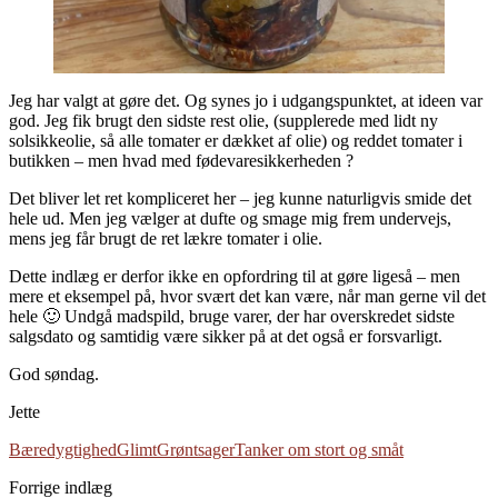
Jeg har valgt at gøre det. Og synes jo i udgangspunktet, at ideen var
god. Jeg fik brugt den sidste rest olie, (supplerede med lidt ny
solsikkeolie, så alle tomater er dækket af olie) og reddet tomater i
butikken – men hvad med fødevaresikkerheden ?
Det bliver let ret kompliceret her – jeg kunne naturligvis smide det
hele ud. Men jeg vælger at dufte og smage mig frem undervejs,
mens jeg får brugt de ret lækre tomater i olie.
Dette indlæg er derfor ikke en opfordring til at gøre ligeså – men
mere et eksempel på, hvor svært det kan være, når man gerne vil det
hele 🙂 Undgå madspild, bruge varer, der har overskredet sidste
salgsdato og samtidig være sikker på at det også er forsvarligt.
God søndag.
Jette
Bæredygtighed
Glimt
Grøntsager
Tanker om stort og småt
Forrige indlæg