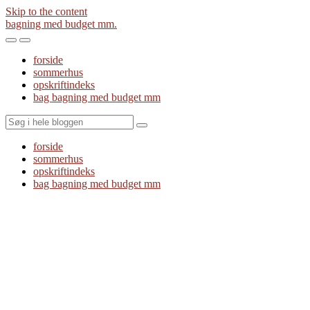
Skip to the content
bagning med budget mm.
Toggle
Toggle
the
the
forside
mobile
search
sommerhus
menu
field
opskriftindeks
bag bagning med budget mm
Search
forside
sommerhus
opskriftindeks
bag bagning med budget mm