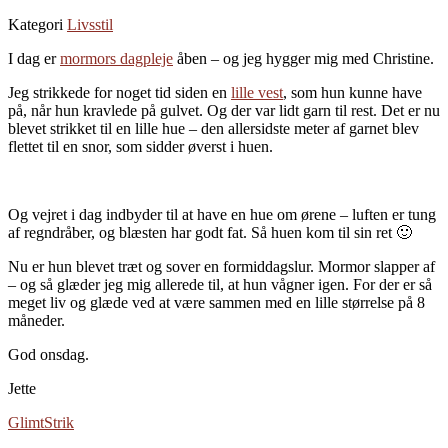
Kategori
Livsstil
I dag er
mormors dagpleje
åben – og jeg hygger mig med Christine.
Jeg strikkede for noget tid siden en
lille vest
, som hun kunne have
på, når hun kravlede på gulvet. Og der var lidt garn til rest. Det er nu
blevet strikket til en lille hue – den allersidste meter af garnet blev
flettet til en snor, som sidder øverst i huen.
Og vejret i dag indbyder til at have en hue om ørene – luften er tung
af regndråber, og blæsten har godt fat. Så huen kom til sin ret 🙂
Nu er hun blevet træt og sover en formiddagslur. Mormor slapper af
– og så glæder jeg mig allerede til, at hun vågner igen. For der er så
meget liv og glæde ved at være sammen med en lille størrelse på 8
måneder.
God onsdag.
Jette
Glimt
Strik