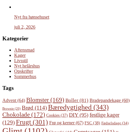
Nyt fra hønsehuset
juli 2, 2026
Kategorier
Aftensmad
Kager
Livsstil
Nyt helårshus
Opskrifter
Sommerhus
Tags
Blomster
(169)
Boller
(81)
Advent
(64)
Bradepandekage
(60)
Bæredygtighed
(343)
Brød
(114)
Brownie
(20)
Chokolade
(172)
festlige kager
DIY
(95)
Cookies
(37)
Frugt
(301)
(129)
Frø og kerner
(67)
FSC
(38)
Fødselsdage
(34)
Glimt
(1102)
Grøntsager
(151)