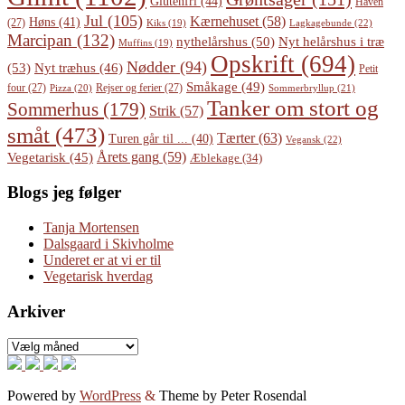
Glutenfri
(44)
Haven
Jul
(105)
Kærnehuset
(58)
Høns
(41)
(27)
Lagkagebunde
(22)
Kiks
(19)
Marcipan
(132)
Nyt helårshus i træ
nythelårshus
(50)
Muffins
(19)
Opskrift
(694)
Nødder
(94)
(53)
Nyt træhus
(46)
Petit
Småkage
(49)
four
(27)
Rejser og ferier
(27)
Pizza
(20)
Sommerbryllup
(21)
Tanker om stort og
Sommerhus
(179)
Strik
(57)
småt
(473)
Tærter
(63)
Turen går til ...
(40)
Vegansk
(22)
Årets gang
(59)
Vegetarisk
(45)
Æblekage
(34)
Blogs jeg følger
Tanja Mortensen
Dalsgaard i Skivholme
Underet er at vi er til
Vegetarisk hverdag
Arkiver
Arkiver
Powered by
WordPress
&
Theme by Peter Rosendal