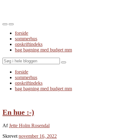
Toggle
Toggle
the
the
forside
mobile
search
sommerhus
menu
field
opskriftindeks
bag bagning med budget mm
Search
forside
sommerhus
opskriftindeks
bag bagning med budget mm
En hue :-)
Af
Jette Holm Rosendal
Skrevet
november 16, 2022