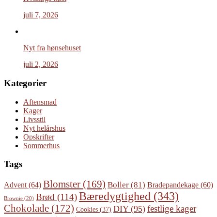
juli 7, 2026
Nyt fra hønsehuset
juli 2, 2026
Kategorier
Aftensmad
Kager
Livsstil
Nyt helårshus
Opskrifter
Sommerhus
Tags
Blomster
(169)
Boller
(81)
Advent
(64)
Bradepandekage
(60)
Bæredygtighed
(343)
Brød
(114)
Brownie
(20)
Chokolade
(172)
festlige kager
DIY
(95)
Cookies
(37)