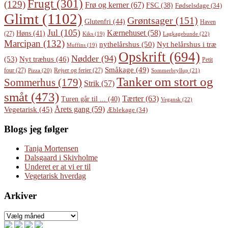
Frugt
(301)
(129)
Frø og kerner
(67)
FSC
(38)
Fødselsdage
(34)
Glimt
(1102)
Grøntsager
(151)
Glutenfri
(44)
Haven
Jul
(105)
Kærnehuset
(58)
Høns
(41)
(27)
Lagkagebunde
(22)
Kiks
(19)
Marcipan
(132)
Nyt helårshus i træ
nythelårshus
(50)
Muffins
(19)
Opskrift
(694)
Nødder
(94)
(53)
Nyt træhus
(46)
Petit
Småkage
(49)
four
(27)
Rejser og ferier
(27)
Pizza
(20)
Sommerbryllup
(21)
Tanker om stort og
Sommerhus
(179)
Strik
(57)
småt
(473)
Tærter
(63)
Turen går til ...
(40)
Vegansk
(22)
Årets gang
(59)
Vegetarisk
(45)
Æblekage
(34)
Blogs jeg følger
Tanja Mortensen
Dalsgaard i Skivholme
Underet er at vi er til
Vegetarisk hverdag
Arkiver
Arkiver