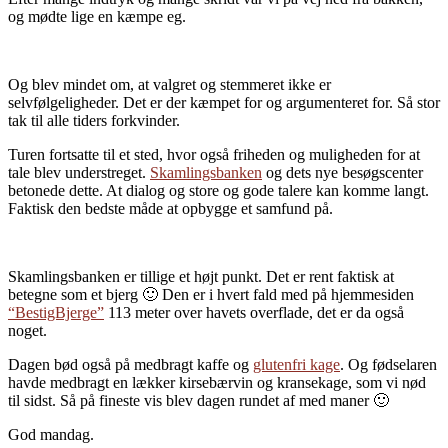
og mødte lige en kæmpe eg.
Og blev mindet om, at valgret og stemmeret ikke er
selvfølgeligheder. Det er der kæmpet for og argumenteret for. Så stor
tak til alle tiders forkvinder.
Turen fortsatte til et sted, hvor også friheden og muligheden for at
tale blev understreget.
Skamlingsbanken
og dets nye besøgscenter
betonede dette. At dialog og store og gode talere kan komme langt.
Faktisk den bedste måde at opbygge et samfund på.
Skamlingsbanken er tillige et højt punkt. Det er rent faktisk at
betegne som et bjerg 🙂 Den er i hvert fald med på hjemmesiden
“BestigBjerge”
113 meter over havets overflade, det er da også
noget.
Dagen bød også på medbragt kaffe og
glutenfri kage
. Og fødselaren
havde medbragt en lækker kirsebærvin og kransekage, som vi nød
til sidst. Så på fineste vis blev dagen rundet af med maner 🙂
God mandag.