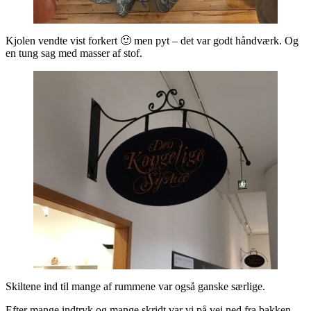
Kjolen vendte vist forkert 🙂 men pyt – det var godt håndværk. Og
en tung sag med masser af stof.
Skiltene ind til mange af rummene var også ganske særlige.
Efter mange indtryk og mange skridt var vi på vej ned fra bakken,