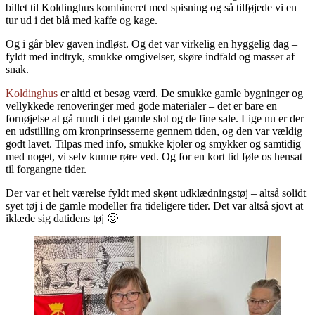
billet til Koldinghus kombineret med spisning og så tilføjede vi en
tur ud i det blå med kaffe og kage.
Og i går blev gaven indløst. Og det var virkelig en hyggelig dag –
fyldt med indtryk, smukke omgivelser, skøre indfald og masser af
snak.
Koldinghus
er altid et besøg værd. De smukke gamle bygninger og
vellykkede renoveringer med gode materialer – det er bare en
fornøjelse at gå rundt i det gamle slot og de fine sale. Lige nu er der
en udstilling om kronprinsesserne gennem tiden, og den var vældig
godt lavet. Tilpas med info, smukke kjoler og smykker og samtidig
med noget, vi selv kunne røre ved. Og for en kort tid føle os hensat
til forgangne tider.
Der var et helt værelse fyldt med skønt udklædningstøj – altså solidt
syet tøj i de gamle modeller fra tideligere tider. Det var altså sjovt at
iklæde sig datidens tøj 🙂