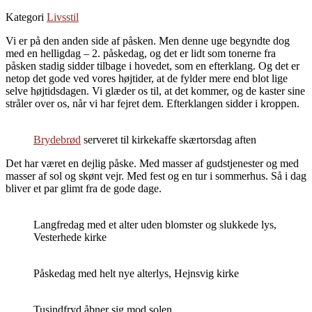
Kategori
Livsstil
Vi er på den anden side af påsken. Men denne uge begyndte dog
med en helligdag – 2. påskedag, og det er lidt som tonerne fra
påsken stadig sidder tilbage i hovedet, som en efterklang. Og det er
netop det gode ved vores højtider, at de fylder mere end blot lige
selve højtidsdagen. Vi glæder os til, at det kommer, og de kaster sine
stråler over os, når vi har fejret dem. Efterklangen sidder i kroppen.
Brydebrød
serveret til kirkekaffe skærtorsdag aften
Det har været en dejlig påske. Med masser af gudstjenester og med
masser af sol og skønt vejr. Med fest og en tur i sommerhus. Så i dag
bliver et par glimt fra de gode dage.
Langfredag med et alter uden blomster og slukkede lys,
Vesterhede kirke
Påskedag med helt nye alterlys, Hejnsvig kirke
Tusindfryd åbner sig mod solen