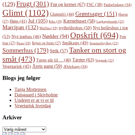
Frugt
(301)
(129)
Frø og kerner
(67)
FSC
(38)
Fødselsdage
(34)
Glimt
(1102)
Grøntsager
(151)
Glutenfri
(44)
Haven
Jul
(105)
Kærnehuset
(58)
Høns
(41)
(27)
Lagkagebunde
(22)
Kiks
(19)
Marcipan
(132)
Nyt helårshus i træ
nythelårshus
(50)
Muffins
(19)
Opskrift
(694)
Nødder
(94)
(53)
Nyt træhus
(46)
Petit
Småkage
(49)
four
(27)
Rejser og ferier
(27)
Pizza
(20)
Sommerbryllup
(21)
Tanker om stort og
Sommerhus
(179)
Strik
(57)
småt
(473)
Tærter
(63)
Turen går til ...
(40)
Vegansk
(22)
Årets gang
(59)
Vegetarisk
(45)
Æblekage
(34)
Blogs jeg følger
Tanja Mortensen
Dalsgaard i Skivholme
Underet er at vi er til
Vegetarisk hverdag
Arkiver
Arkiver