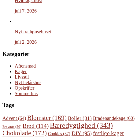
Hvidløgs-høst
juli 7, 2026
Nyt fra hønsehuset
juli 2, 2026
Kategorier
Aftensmad
Kager
Livsstil
Nyt helårshus
Opskrifter
Sommerhus
Tags
Blomster
(169)
Boller
(81)
Advent
(64)
Bradepandekage
(60)
Bæredygtighed
(343)
Brød
(114)
Brownie
(20)
Chokolade
(172)
festlige kager
DIY
(95)
Cookies
(37)