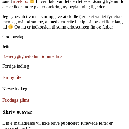
sandt
insektbo
I hvert fald var det den letteste løsning lige nu, for
der er ikke andre planer omkring ny beplantning lige der.
Jeg synes, det var en stor opgave at skulle fjerne et væltet fyrretræ –
men jeg må indrømme, at med den rette hjælp, så tog det ikke lang
tid
Og nu er indkørslen til sommerhuset igen fin og farbar.
God onsdag.
Jette
Bæredygtighed
Glimt
Sommerhus
Forrige indlæg
En ny titel
Næste indlæg
Fredags glimt
Skriv et svar
Din e-mailadresse vil ikke blive publiceret.
Krævede felter er
markeret med
*