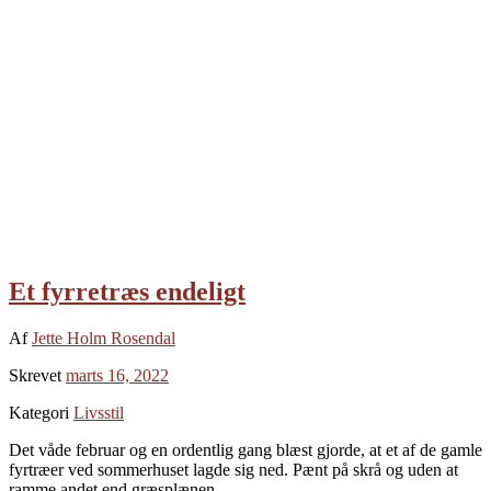
Et fyrretræs endeligt
Af
Jette Holm Rosendal
Skrevet
marts 16, 2022
Kategori
Livsstil
Det våde februar og en ordentlig gang blæst gjorde, at et af de gamle
fyrtræer ved sommerhuset lagde sig ned. Pænt på skrå og uden at
ramme andet end græsplænen.