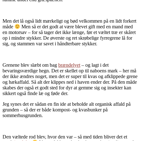
Men det lå også lidt mærkeligt og bød velkommen på en lidt forkert
måde
Men så er det godt at være blevet gift med en mand med
en motorsav – for så tager det ikke længe, før et væltet træ er skåret
op i mindre stykker. De øverste og ret skrøbelige fyrregrene lå for
sig, og stammen var savet i håndterbare stykker.
Grenene blev slæbt om bag
brændelyet
– og lagt i det
bevaringsværdige hegn. Det er skellet op til naboens mark – her må
der ikke ændres noget, men det er super til kvas og afklippede grene
og hækaffald. Så alt der klippes ned i haven ender der. På den måde
skabes der også et godt sted for dyr at gemme sig og insekter kan
sikkert også finde læ og føde der.
Jeg synes det er sådan en fin ide at beholde alt organisk affald på
grunden – så der er både kompost- og kvasbunker på
sommerhusgrunden.
Den væltede rod blev, hvor den var – så med tiden bliver det et