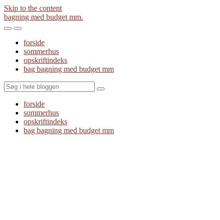
Skip to the content
bagning med budget mm.
Toggle
Toggle
the
the
forside
mobile
search
sommerhus
menu
field
opskriftindeks
bag bagning med budget mm
Search
forside
sommerhus
opskriftindeks
bag bagning med budget mm