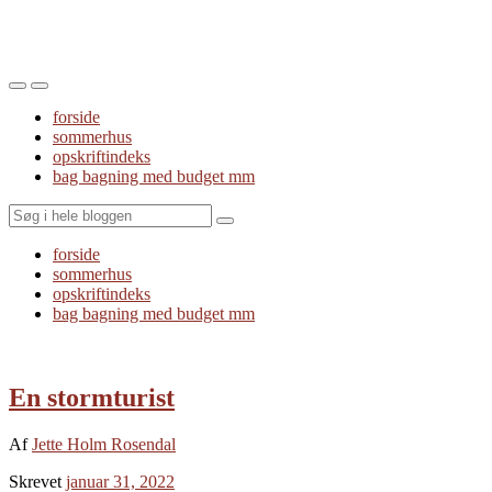
Toggle
Toggle
the
the
forside
mobile
search
sommerhus
menu
field
opskriftindeks
bag bagning med budget mm
Search
forside
sommerhus
opskriftindeks
bag bagning med budget mm
En stormturist
Af
Jette Holm Rosendal
Skrevet
januar 31, 2022