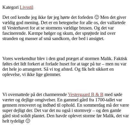
Kategori
Livsstil
Det ord kendte jeg ikke før jeg hørte det forleden 🙂 Men det giver
vældig god mening. Det er en betegnelse for alle os, der valfartede
til Vesterhavet for at se stormens vældige brusen. Og det var
fascinerende. Kæmpe bølger og skum, der sprøjtede ind over
stranden og masser af små sandkorn, der bed i ansigtet.
Vores weekendtur blev i den grad præget af stormen Malik. Faktisk
føltes det lidt forkert at forlade huset for at tage på tur – men nu var
det hele jo arrangeret. Så vi tog afsted. Og fik helt sikkert en
oplevelse, vi ikke lige glemmer.
Vi overnattede på det charmerende
Vestergaard B & B
med søde
værter og dejlige omgivelser. En gammel gård fra 1700-tallet var
gennem renoveret og indbød til ophold. En sommerdag må der være
super dejligt der. Det var det nu også i stormvejr – og den gamle
gård stod solidt plantet. Den havde oplevet storme før Malik, det var
helt tydeligt 🙂