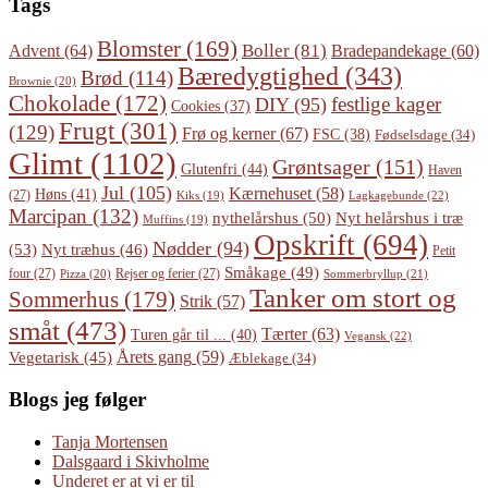
Tags
Blomster
(169)
Boller
(81)
Advent
(64)
Bradepandekage
(60)
Bæredygtighed
(343)
Brød
(114)
Brownie
(20)
Chokolade
(172)
festlige kager
DIY
(95)
Cookies
(37)
Frugt
(301)
(129)
Frø og kerner
(67)
FSC
(38)
Fødselsdage
(34)
Glimt
(1102)
Grøntsager
(151)
Glutenfri
(44)
Haven
Jul
(105)
Kærnehuset
(58)
Høns
(41)
(27)
Lagkagebunde
(22)
Kiks
(19)
Marcipan
(132)
Nyt helårshus i træ
nythelårshus
(50)
Muffins
(19)
Opskrift
(694)
Nødder
(94)
(53)
Nyt træhus
(46)
Petit
Småkage
(49)
four
(27)
Rejser og ferier
(27)
Pizza
(20)
Sommerbryllup
(21)
Tanker om stort og
Sommerhus
(179)
Strik
(57)
småt
(473)
Tærter
(63)
Turen går til ...
(40)
Vegansk
(22)
Årets gang
(59)
Vegetarisk
(45)
Æblekage
(34)
Blogs jeg følger
Tanja Mortensen
Dalsgaard i Skivholme
Underet er at vi er til