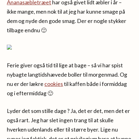
Ananasæbletræet
har også givet lidt æbler i år –
ikke mange, men nok til at jeg har kunne smage på
dem og nyde den gode smag. Der er nogle stykker
tilbage endnu 🙂
Ferie giver også tid til lige at bage – så vi har spist
nybagte langtidshævede boller til morgenmad. Og
nu er der lækre
cookies
til kaffen både i formiddag
og i eftermiddag 🙂
Lyder det som stille dage ? Ja, det er det, men det er
også rart. Jeg har slet ingen trang til at skulle
hverken udenlands eller til større byer. Lige nu
synes jeg faktisk, det er et privilegium bare at kunne