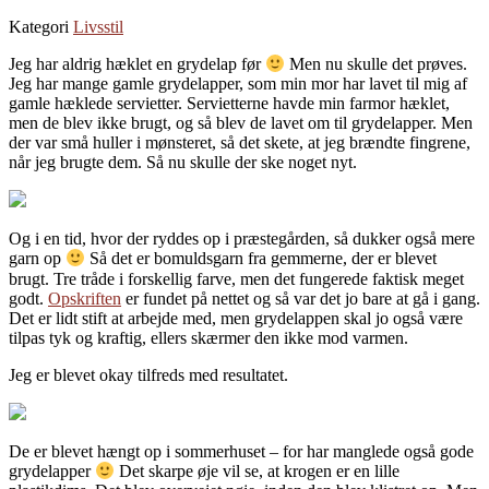
Kategori
Livsstil
Jeg har aldrig hæklet en grydelap før
Men nu skulle det prøves.
Jeg har mange gamle grydelapper, som min mor har lavet til mig af
gamle hæklede servietter. Servietterne havde min farmor hæklet,
men de blev ikke brugt, og så blev de lavet om til grydelapper. Men
der var små huller i mønsteret, så det skete, at jeg brændte fingrene,
når jeg brugte dem. Så nu skulle der ske noget nyt.
Og i en tid, hvor der ryddes op i præstegården, så dukker også mere
garn op
Så det er bomuldsgarn fra gemmerne, der er blevet
brugt. Tre tråde i forskellig farve, men det fungerede faktisk meget
godt.
Opskriften
er fundet på nettet og så var det jo bare at gå i gang.
Det er lidt stift at arbejde med, men grydelappen skal jo også være
tilpas tyk og kraftig, ellers skærmer den ikke mod varmen.
Jeg er blevet okay tilfreds med resultatet.
De er blevet hængt op i sommerhuset – for har manglede også gode
grydelapper
Det skarpe øje vil se, at krogen er en lille