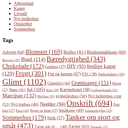
Aftensmad
Kager
Livsstil
Nyt helårshus
Opskrifter
Sommerhus
Tags
Blomster
(169)
Boller
(81)
Advent
(64)
Bradepandekage
(60)
Bæredygtighed
(343)
Brød
(114)
Brownie
(20)
Chokolade
(172)
festlige kager
DIY
(95)
Cookies
(37)
Frugt
(301)
(129)
Frø og kerner
(67)
FSC
(38)
Fødselsdage
(34)
Glimt
(1102)
Grøntsager
(151)
Glutenfri
(44)
Haven
Jul
(105)
Kærnehuset
(58)
Høns
(41)
(27)
Lagkagebunde
(22)
Kiks
(19)
Marcipan
(132)
Nyt helårshus i træ
nythelårshus
(50)
Muffins
(19)
Opskrift
(694)
Nødder
(94)
(53)
Nyt træhus
(46)
Petit
Småkage
(49)
four
(27)
Rejser og ferier
(27)
Pizza
(20)
Sommerbryllup
(21)
Tanker om stort og
Sommerhus
(179)
Strik
(57)
småt
(473)
Tærter
(63)
Turen går til ...
(40)
Vegansk
(22)