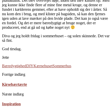
plastikdims. Det blev overvejet nøje, inden den blev klistret op. Men
jeg kunne ikke finde flere af mine fine metal kroge, og denne er
fundet i kælderens gemmer, efter at have opholdt sig der i årtier. Så
nu kom den i brug, og med klister på bagsiden, så kan den fjernes
igen uden at lave mærker på den hvide plade. Det kan jo også være
en fordel. Og det er mere bæredygtigt at bruge noget, der er
produceret, end at gå ud og købe noget nyt
Diva og jeg holdt fridag i sommerhuset – og solen skinnede. Det var
så fint.
God tirsdag.
Jette
Bæredygtighed
DIY
Kærnehuset
Sommerhus
Forrige indlæg
Kirsebærtærte
Næste indlæg
Inspiration