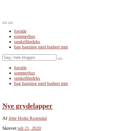
Toggle
Toggle
the
the
forside
mobile
search
sommerhus
menu
field
opskriftindeks
bag bagning med budget mm
Search
forside
sommerhus
opskriftindeks
bag bagning med budget mm
Nye grydelapper
Af
Jette Holm Rosendal
Skrevet
juli 21, 2020