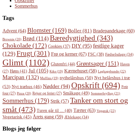
Opskrifter
Sommerhus
Tags
Blomster
(169)
Boller
(81)
Advent
(64)
Bradepandekage
(60)
Bæredygtighed
(343)
Brød
(114)
Brownie
(20)
Chokolade
(172)
festlige kager
DIY
(95)
Cookies
(37)
Frugt
(301)
(129)
Frø og kerner
(67)
FSC
(38)
Fødselsdage
(34)
Glimt
(1102)
Grøntsager
(151)
Glutenfri
(44)
Haven
Jul
(105)
Kærnehuset
(58)
Høns
(41)
(27)
Lagkagebunde
(22)
Kiks
(19)
Marcipan
(132)
Nyt helårshus i træ
nythelårshus
(50)
Muffins
(19)
Opskrift
(694)
Nødder
(94)
(53)
Nyt træhus
(46)
Petit
Småkage
(49)
four
(27)
Rejser og ferier
(27)
Pizza
(20)
Sommerbryllup
(21)
Tanker om stort og
Sommerhus
(179)
Strik
(57)
småt
(473)
Tærter
(63)
Turen går til ...
(40)
Vegansk
(22)
Årets gang
(59)
Vegetarisk
(45)
Æblekage
(34)
Blogs jeg følger