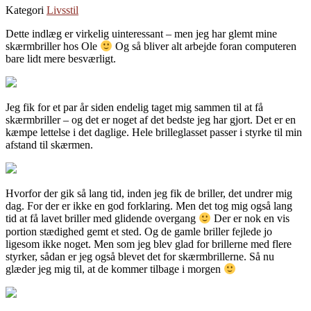
Kategori
Livsstil
Dette indlæg er virkelig uinteressant – men jeg har glemt mine
skærmbriller hos Ole
Og så bliver alt arbejde foran computeren
bare lidt mere besværligt.
Jeg fik for et par år siden endelig taget mig sammen til at få
skærmbriller – og det er noget af det bedste jeg har gjort. Det er en
kæmpe lettelse i det daglige. Hele brilleglasset passer i styrke til min
afstand til skærmen.
Hvorfor der gik så lang tid, inden jeg fik de briller, det undrer mig
dag. For der er ikke en god forklaring. Men det tog mig også lang
tid at få lavet briller med glidende overgang
Der er nok en vis
portion stædighed gemt et sted. Og de gamle briller fejlede jo
ligesom ikke noget. Men som jeg blev glad for brillerne med flere
styrker, sådan er jeg også blevet det for skærmbrillerne. Så nu
glæder jeg mig til, at de kommer tilbage i morgen