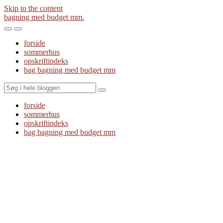
Skip to the content
bagning med budget mm.
Toggle
Toggle
the
the
forside
mobile
search
sommerhus
menu
field
opskriftindeks
bag bagning med budget mm
Search
forside
sommerhus
opskriftindeks
bag bagning med budget mm