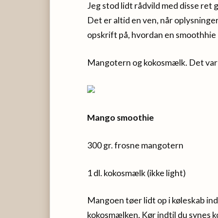
Jeg stod lidt rådvild med disse ret 
Det er altid en ven, når oplysning
opskrift på, hvordan en smoothhie
Mangotern og kokosmælk. Det var d
Mango smoothie
300 gr. frosne mangotern
1 dl. kokosmælk (ikke light)
Mangoen tøer lidt op i køleskab i
kokosmælken. Kør indtil du synes ko