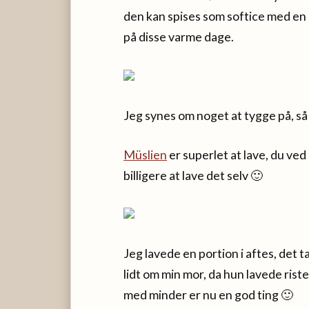
den kan spises som softice med en s
på disse varme dage.
Jeg synes om noget at tygge på, s
Müslien
er superlet at lave, du ve
billigere at lave det selv 🙂
Jeg lavede en portion i aftes, det
lidt om min mor, da hun lavede rist
med minder er nu en god ting 🙂