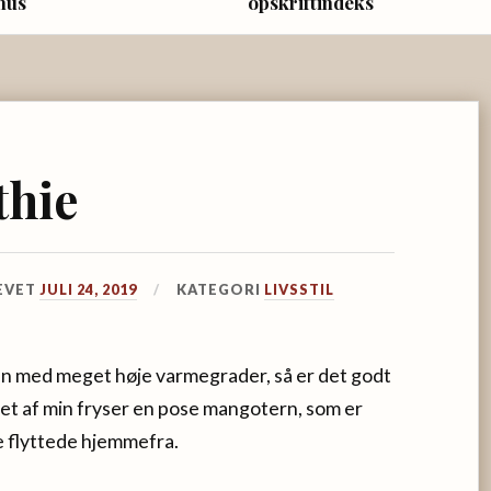
hus
opskriftindeks
hie
EVET
JULI 24, 2019
KATEGORI
LIVSSTIL
men med meget høje varmegrader, så er det godt
bet af min fryser en pose mangotern, som er
de flyttede hjemmefra.