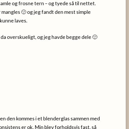
gamle og frosne tern – og tyede så til nettet.
er mangles 🙂 og jeg fandt den mest simple
 kunne laves.
a overskueligt, og jeg havde begge dele 🙂
nden den kommes i et blenderglas sammen med
nsistens er ok. Min blev forholdsvis fast, så