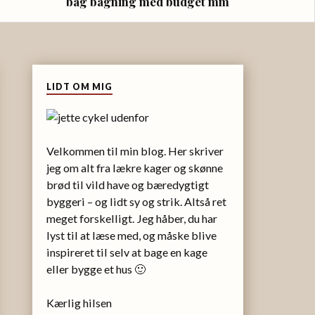
bag bagning med budget mm
LIDT OM MIG
Velkommen til min blog. Her skriver
jeg om alt fra lækre kager og skønne
brød til vild have og bæredygtigt
byggeri – og lidt sy og strik. Altså ret
meget forskelligt. Jeg håber, du har
lyst til at læse med, og måske blive
inspireret til selv at bage en kage
eller bygge et hus 🙂
Kærlig hilsen