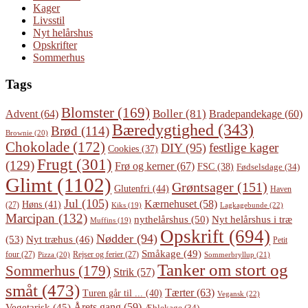
Kager
Livsstil
Nyt helårshus
Opskrifter
Sommerhus
Tags
Blomster
(169)
Boller
(81)
Advent
(64)
Bradepandekage
(60)
Bæredygtighed
(343)
Brød
(114)
Brownie
(20)
Chokolade
(172)
festlige kager
DIY
(95)
Cookies
(37)
Frugt
(301)
(129)
Frø og kerner
(67)
FSC
(38)
Fødselsdage
(34)
Glimt
(1102)
Grøntsager
(151)
Glutenfri
(44)
Haven
Jul
(105)
Kærnehuset
(58)
Høns
(41)
(27)
Lagkagebunde
(22)
Kiks
(19)
Marcipan
(132)
Nyt helårshus i træ
nythelårshus
(50)
Muffins
(19)
Opskrift
(694)
Nødder
(94)
(53)
Nyt træhus
(46)
Petit
Småkage
(49)
four
(27)
Rejser og ferier
(27)
Pizza
(20)
Sommerbryllup
(21)
Tanker om stort og
Sommerhus
(179)
Strik
(57)
småt
(473)
Tærter
(63)
Turen går til ...
(40)
Vegansk
(22)
Årets gang
(59)
Vegetarisk
(45)
Æblekage
(34)