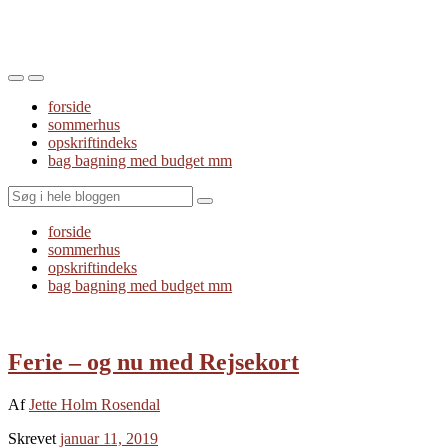
Toggle
Toggle
the
the
forside
mobile
search
sommerhus
menu
field
opskriftindeks
bag bagning med budget mm
Search
forside
sommerhus
opskriftindeks
bag bagning med budget mm
Ferie – og nu med Rejsekort
Af
Jette Holm Rosendal
Skrevet
januar 11, 2019