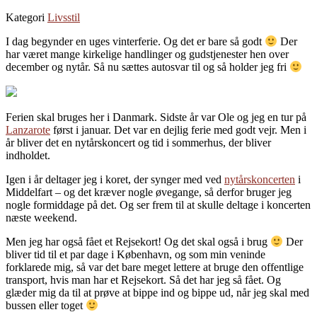
Kategori
Livsstil
I dag begynder en uges vinterferie. Og det er bare så godt
Der
har været mange kirkelige handlinger og gudstjenester hen over
december og nytår. Så nu sættes autosvar til og så holder jeg fri
Ferien skal bruges her i Danmark. Sidste år var Ole og jeg en tur på
Lanzarote
først i januar. Det var en dejlig ferie med godt vejr. Men i
år bliver det en nytårskoncert og tid i sommerhus, der bliver
indholdet.
Igen i år deltager jeg i koret, der synger med ved
nytårskoncerten
i
Middelfart – og det kræver nogle øvegange, så derfor bruger jeg
nogle formiddage på det. Og ser frem til at skulle deltage i koncerten
næste weekend.
Men jeg har også fået et Rejsekort! Og det skal også i brug
Der
bliver tid til et par dage i København, og som min veninde
forklarede mig, så var det bare meget lettere at bruge den offentlige
transport, hvis man har et Rejsekort. Så det har jeg så fået. Og
glæder mig da til at prøve at bippe ind og bippe ud, når jeg skal med
bussen eller toget