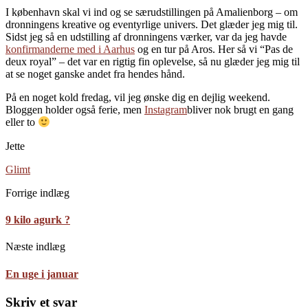
I københavn skal vi ind og se særudstillingen på Amalienborg – om
dronningens kreative og eventyrlige univers. Det glæder jeg mig til.
Sidst jeg så en udstilling af dronningens værker, var da jeg havde
konfirmanderne med i Aarhus
og en tur på Aros. Her så vi “Pas de
deux royal” – det var en rigtig fin oplevelse, så nu glæder jeg mig til
at se noget ganske andet fra hendes hånd.
På en noget kold fredag, vil jeg ønske dig en dejlig weekend.
Bloggen holder også ferie, men
Instagram
bliver nok brugt en gang
eller to
Jette
Glimt
Forrige indlæg
9 kilo agurk ?
Næste indlæg
En uge i januar
Skriv et svar