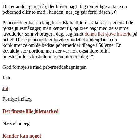
Det er anden gang i år, der bliver bagt. Jeg nyder lige at tage en
pebernød eller to med i hånden, når jeg går forbi dåsen 🙂
Pebernødder har en lang historisk tradition – faktisk er det en af de
første julesmåkager, man kender til, og blev bagt med de samme
krydderier, som vi bruger i dag. Jeg fandt
denne lidt sjove historie
på
nettet. Disse pebernødder havde vundet et andenplads i en
konkurrence om de bedste pebernødder tilbage i 50’erne. En
gevaldig stor portion, men der var nok også flere folk i
præstegårdens husholdning end der er i dag 🙂
God fornøjelse med pebernøddebagningen.
Jette
Jul
Forrige indlæg
Det fineste lille julemarked
Næste indlæg
Kander kan noget