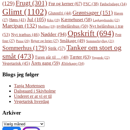
Frugt
(301)
(129)
Frø og kerner
(67)
FSC
(38)
Fødselsdage
(34)
Glimt
(1102)
Grøntsager
(151)
Glutenfri
(44)
Haven
Jul
(105)
Kærnehuset
(58)
Høns
(41)
(27)
Lagkagebunde
(22)
Kiks
(19)
Marcipan
(132)
Nyt helårshus i træ
nythelårshus
(50)
Muffins
(19)
Opskrift
(694)
Nødder
(94)
(53)
Nyt træhus
(46)
Petit
Småkage
(49)
four
(27)
Rejser og ferier
(27)
Pizza
(20)
Sommerbryllup
(21)
Tanker om stort og
Sommerhus
(179)
Strik
(57)
småt
(473)
Tærter
(63)
Turen går til ...
(40)
Vegansk
(22)
Årets gang
(59)
Vegetarisk
(45)
Æblekage
(34)
Blogs jeg følger
Tanja Mortensen
Dalsgaard i Skivholme
Underet er at vi er til
Vegetarisk hverdag
Arkiver
Arkiver