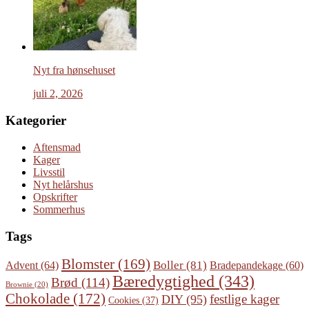
Nyt fra hønsehuset
juli 2, 2026
Kategorier
Aftensmad
Kager
Livsstil
Nyt helårshus
Opskrifter
Sommerhus
Tags
Blomster
(169)
Boller
(81)
Advent
(64)
Bradepandekage
(60)
Bæredygtighed
(343)
Brød
(114)
Brownie
(20)
Chokolade
(172)
festlige kager
DIY
(95)
Cookies
(37)