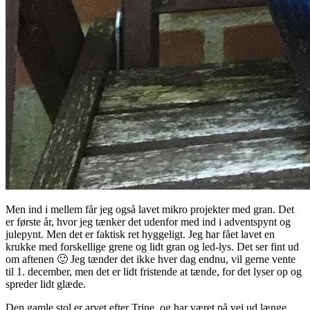
Men ind i mellem får jeg også lavet mikro projekter med gran. Det
er første år, hvor jeg tænker det udenfor med ind i adventspynt og
julepynt. Men det er faktisk ret hyggeligt. Jeg har fået lavet en
krukke med forskellige grene og lidt gran og led-lys. Det ser fint ud
om aftenen 🙂 Jeg tænder det ikke hver dag endnu, vil gerne vente
til 1. december, men det er lidt fristende at tænde, for det lyser op og
spreder lidt glæde.
Den gamle stol er arvet efter Trine, og har været på vej ud længe.