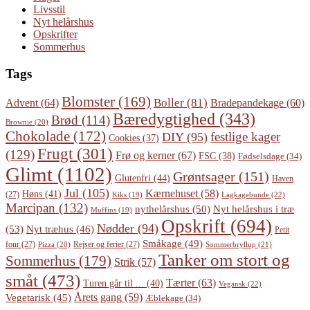
Livsstil
Nyt helårshus
Opskrifter
Sommerhus
Tags
Blomster
(169)
Boller
(81)
Advent
(64)
Bradepandekage
(60)
Bæredygtighed
(343)
Brød
(114)
Brownie
(20)
Chokolade
(172)
festlige kager
DIY
(95)
Cookies
(37)
Frugt
(301)
(129)
Frø og kerner
(67)
FSC
(38)
Fødselsdage
(34)
Glimt
(1102)
Grøntsager
(151)
Glutenfri
(44)
Haven
Jul
(105)
Kærnehuset
(58)
Høns
(41)
(27)
Lagkagebunde
(22)
Kiks
(19)
Marcipan
(132)
Nyt helårshus i træ
nythelårshus
(50)
Muffins
(19)
Opskrift
(694)
Nødder
(94)
(53)
Nyt træhus
(46)
Petit
Småkage
(49)
four
(27)
Rejser og ferier
(27)
Pizza
(20)
Sommerbryllup
(21)
Tanker om stort og
Sommerhus
(179)
Strik
(57)
småt
(473)
Tærter
(63)
Turen går til ...
(40)
Vegansk
(22)
Årets gang
(59)
Vegetarisk
(45)
Æblekage
(34)