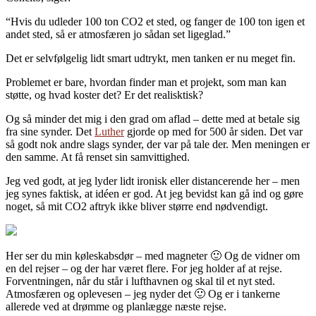
“Hvis du udleder 100 ton CO2 et sted, og fanger de 100 ton igen et
andet sted, så er atmosfæren jo sådan set ligeglad.”
Det er selvfølgelig lidt smart udtrykt, men tanken er nu meget fin.
Problemet er bare, hvordan finder man et projekt, som man kan
støtte, og hvad koster det? Er det realisktisk?
Og så minder det mig i den grad om aflad – dette med at betale sig
fra sine synder. Det
Luther
gjorde op med for 500 år siden. Det var
så godt nok andre slags synder, der var på tale der. Men meningen er
den samme. At få renset sin samvittighed.
Jeg ved godt, at jeg lyder lidt ironisk eller distancerende her – men
jeg synes faktisk, at idéen er god. At jeg bevidst kan gå ind og gøre
noget, så mit CO2 aftryk ikke bliver større end nødvendigt.
Her ser du min køleskabsdør – med magneter 🙂 Og de vidner om
en del rejser – og der har været flere. For jeg holder af at rejse.
Forventningen, når du står i lufthavnen og skal til et nyt sted.
Atmosfæren og oplevesen – jeg nyder det 🙂 Og er i tankerne
allerede ved at drømme og planlægge næste rejse.