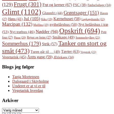
Frugt
(301)
(129)
Frø og kerner
(67)
FSC
(38)
Fødselsdage
(34)
Glimt
(1102)
Grøntsager
(151)
Glutenfri
(44)
Haven
Jul
(105)
Kærnehuset
(58)
Høns
(41)
(27)
Lagkagebunde
(22)
Kiks
(19)
Marcipan
(132)
Nyt helårshus i træ
nythelårshus
(50)
Muffins
(19)
Opskrift
(694)
Nødder
(94)
(53)
Nyt træhus
(46)
Petit
Småkage
(49)
four
(27)
Rejser og ferier
(27)
Pizza
(20)
Sommerbryllup
(21)
Tanker om stort og
Sommerhus
(179)
Strik
(57)
småt
(473)
Tærter
(63)
Turen går til ...
(40)
Vegansk
(22)
Årets gang
(59)
Vegetarisk
(45)
Æblekage
(34)
Blogs jeg følger
Tanja Mortensen
Dalsgaard i Skivholme
Underet er at vi er til
Vegetarisk hverdag
Arkiver
Arkiver