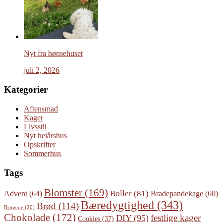
Nyt fra hønsehuset
juli 2, 2026
Kategorier
Aftensmad
Kager
Livsstil
Nyt helårshus
Opskrifter
Sommerhus
Tags
Blomster
(169)
Boller
(81)
Advent
(64)
Bradepandekage
(60)
Bæredygtighed
(343)
Brød
(114)
Brownie
(20)
Chokolade
(172)
festlige kager
DIY
(95)
Cookies
(37)