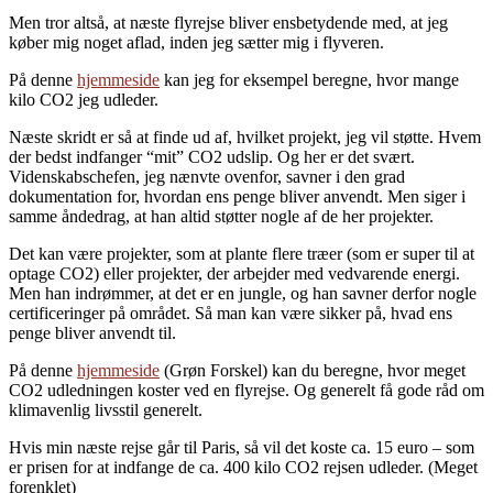
Men tror altså, at næste flyrejse bliver ensbetydende med, at jeg
køber mig noget aflad, inden jeg sætter mig i flyveren.
På denne
hjemmeside
kan jeg for eksempel beregne, hvor mange
kilo CO2 jeg udleder.
Næste skridt er så at finde ud af, hvilket projekt, jeg vil støtte. Hvem
der bedst indfanger “mit” CO2 udslip. Og her er det svært.
Videnskabschefen, jeg nænvte ovenfor, savner i den grad
dokumentation for, hvordan ens penge bliver anvendt. Men siger i
samme åndedrag, at han altid støtter nogle af de her projekter.
Det kan være projekter, som at plante flere træer (som er super til at
optage CO2) eller projekter, der arbejder med vedvarende energi.
Men han indrømmer, at det er en jungle, og han savner derfor nogle
certificeringer på området. Så man kan være sikker på, hvad ens
penge bliver anvendt til.
På denne
hjemmeside
(Grøn Forskel) kan du beregne, hvor meget
CO2 udledningen koster ved en flyrejse. Og generelt få gode råd om
klimavenlig livsstil generelt.
Hvis min næste rejse går til Paris, så vil det koste ca. 15 euro – som
er prisen for at indfange de ca. 400 kilo CO2 rejsen udleder. (Meget
forenklet)