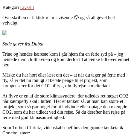
Kategori
Livsstil
Overskriften er faktisk ret misvisende 🙂 og så alligevel helt
velvalgt.
Søde gaver fra Dubai
Trine og hendes kæreste kom i går hjem fra en ferie syd på – jeg
hentede dem i lufthavnen og kom derfor til at tænke lidt over emnet
her.
Måske du har hørt eller læst om det – at når du tager på ferie med
fly, så er det nu muligt at betale penge til et projekt, som
kompenserer for det CO2 aftryk, din flyrejse har efterladt.
At flyve er en af de store klimasyndere, der udledes ret meget CO2,
når kæmpefly skal i luften. Her er tanken så, at man kan støtte et
projekt, som så gør noget for at indvinde eller optage den mængde
CO2, som du har udledt ved din rejse. Så du derefter kan rejse på
ferie med god klimasamvittighed.
Som Torben Chrintz, videnskabschef hos den grønne tænketank
Concito, siger: