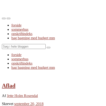
Toggle
Toggle
the
the
forside
mobile
search
sommerhus
menu
field
opskriftindeks
bag bagning med budget mm
Search
forside
sommerhus
opskriftindeks
bag bagning med budget mm
Aflad
Af
Jette Holm Rosendal
Skrevet
september 20, 2018