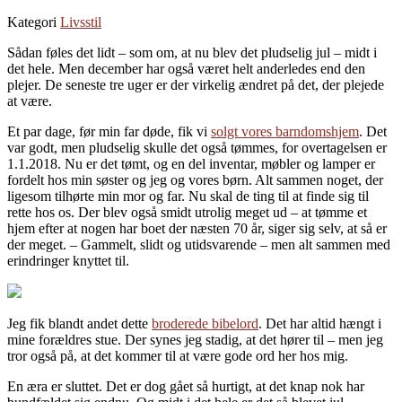
Kategori
Livsstil
Sådan føles det lidt – som om, at nu blev det pludselig jul – midt i
det hele. Men december har også været helt anderledes end den
plejer. De seneste tre uger er der virkelig ændret på det, der plejede
at være.
Et par dage, før min far døde, fik vi
solgt vores barndomshjem
. Det
var godt, men pludselig skulle det også tømmes, for overtagelsen er
1.1.2018. Nu er det tømt, og en del inventar, møbler og lamper er
fordelt hos min søster og jeg og vores børn. Alt sammen noget, der
ligesom tilhørte min mor og far. Nu skal de ting til at finde sig til
rette hos os. Der blev også smidt utrolig meget ud – at tømme et
hjem efter at nogen har boet der næsten 70 år, siger sig selv, at så er
der meget. – Gammelt, slidt og utidsvarende – men alt sammen med
erindringer knyttet til.
Jeg fik blandt andet dette
broderede bibelord
. Det har altid hængt i
mine forældres stue. Der synes jeg stadig, at det hører til – men jeg
tror også på, at det kommer til at være gode ord her hos mig.
En æra er sluttet. Det er dog gået så hurtigt, at det knap nok har