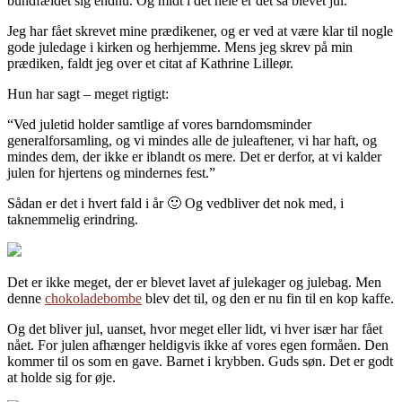
bundfældet sig endnu. Og midt i det hele er det så blevet jul.
Jeg har fået skrevet mine prædikener, og er ved at være klar til nogle
gode juledage i kirken og herhjemme. Mens jeg skrev på min
prædiken, faldt jeg over et citat af Kathrine Lilleør.
Hun har sagt – meget rigtigt:
“Ved juletid holder samtlige af vores barndomsminder
generalforsamling, og vi mindes alle de juleaftener, vi har haft, og
mindes dem, der ikke er iblandt os mere. Det er derfor, at vi kalder
julen for hjertens og mindernes fest.”
Sådan er det i hvert fald i år 🙂 Og vedbliver det nok med, i
taknemmelig erindring.
Det er ikke meget, der er blevet lavet af julekager og julebag. Men
denne
chokoladebombe
blev det til, og den er nu fin til en kop kaffe.
Og det bliver jul, uanset, hvor meget eller lidt, vi hver især har fået
nået. For julen afhænger heldigvis ikke af vores egen formåen. Den
kommer til os som en gave. Barnet i krybben. Guds søn. Det er godt
at holde sig for øje.