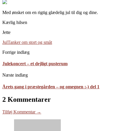
Med ønsket om en rigtig glædelig jul til dig og dine.
Kærlig hilsen
Jette
Jul
Tanker om stort og småt
Forrige indlæg
Julekoncert – et dejligt pusterum
Næste indlæg
Årets gang i præstegården – og omegnen :-) del 1
2 Kommentarer
Tilføj Kommentar →