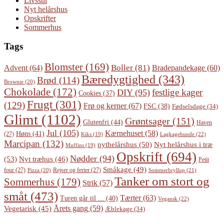
Livsstil
Nyt helårshus
Opskrifter
Sommerhus
Tags
Blomster
(169)
Boller
(81)
Advent
(64)
Bradepandekage
(60)
Bæredygtighed
(343)
Brød
(114)
Brownie
(20)
Chokolade
(172)
festlige kager
DIY
(95)
Cookies
(37)
Frugt
(301)
(129)
Frø og kerner
(67)
FSC
(38)
Fødselsdage
(34)
Glimt
(1102)
Grøntsager
(151)
Glutenfri
(44)
Haven
Jul
(105)
Kærnehuset
(58)
Høns
(41)
(27)
Lagkagebunde
(22)
Kiks
(19)
Marcipan
(132)
Nyt helårshus i træ
nythelårshus
(50)
Muffins
(19)
Opskrift
(694)
Nødder
(94)
(53)
Nyt træhus
(46)
Petit
Småkage
(49)
four
(27)
Rejser og ferier
(27)
Pizza
(20)
Sommerbryllup
(21)
Tanker om stort og
Sommerhus
(179)
Strik
(57)
småt
(473)
Tærter
(63)
Turen går til ...
(40)
Vegansk
(22)
Årets gang
(59)
Vegetarisk
(45)
Æblekage
(34)