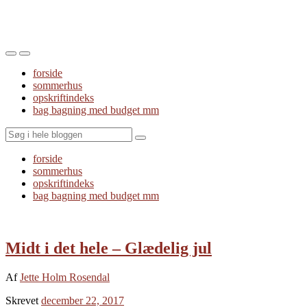
Toggle
Toggle
the
the
forside
mobile
search
sommerhus
menu
field
opskriftindeks
bag bagning med budget mm
Search
forside
sommerhus
opskriftindeks
bag bagning med budget mm
Midt i det hele – Glædelig jul
Af
Jette Holm Rosendal
Skrevet
december 22, 2017